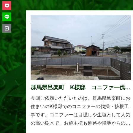
群馬県邑楽町 K様邸 コニファー伐
採・抜根工事
今回ご依頼いただいたのは、群馬県邑楽町にお
住まいのK様邸でのコニファーの伐採・抜根工
事です。コニファーは目隠しや生垣として人気
の高い樹木で、お施主様も道路や隣地からの視
線を遮る目的で植えられたそうです。しかし、