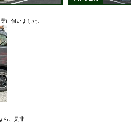
作業に伺いました。
。
なら、是非！