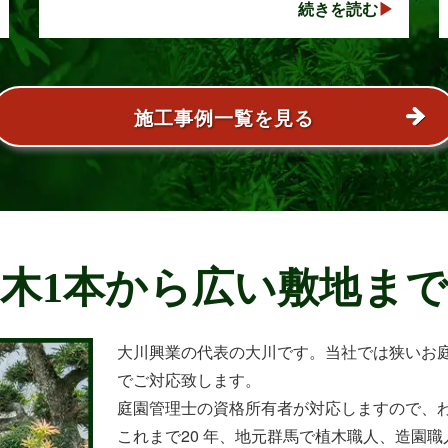
続きを読む
てやすい樹木として知られていますが、一度大
きくな･･･
施工事例一覧を見る
木1本から広い敷地ま
大川興業の代表の大川です。当社では狭いお
でご対応致します。
庭園管理士の資格所有者が対応しますので、
これまで20 年、地元群馬で植木職人、造園職人