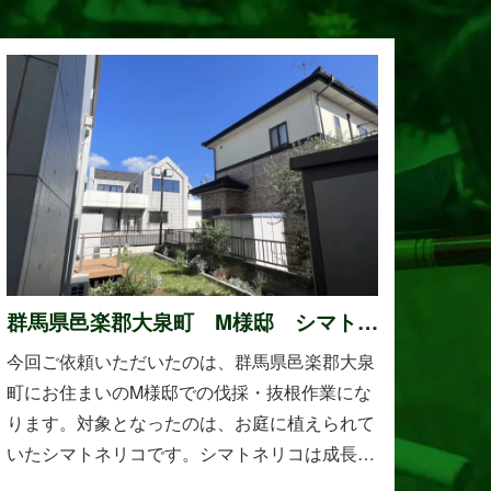
群馬県邑楽郡大泉町 M様邸 シマトネ
リコの伐採と抜根作業
今回ご依頼いただいたのは、群馬県邑楽郡大泉
町にお住まいのM様邸での伐採・抜根作業にな
ります。対象となったのは、お庭に植えられて
いたシマトネリコです。シマトネリコは成長が
早く、見た目も美しい人気の植木ですが、定期