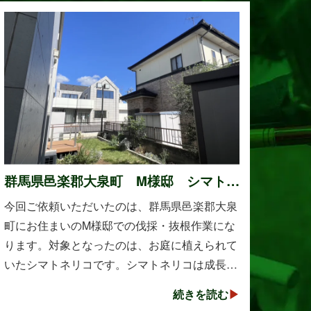
群馬県邑楽郡大泉町 M様邸 シマトネ
リコの伐採と抜根作業
今回ご依頼いただいたのは、群馬県邑楽郡大泉
町にお住まいのM様邸での伐採・抜根作業にな
ります。対象となったのは、お庭に植えられて
いたシマトネリコです。シマトネリコは成長が
早く、見た目も美しい人気の植木ですが、定期
続きを読む
的な剪定を行わないと枝葉が大きく広がり、お