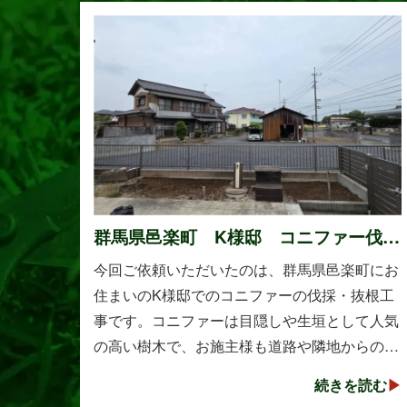
群馬県邑楽町 K様邸 コニファー伐
採・抜根工事
今回ご依頼いただいたのは、群馬県邑楽町にお
住まいのK様邸でのコニファーの伐採・抜根工
事です。コニファーは目隠しや生垣として人気
の高い樹木で、お施主様も道路や隣地からの視
線を遮る目的で植えられたそうです。しかし、
続きを読む
年数の経過とともに想像以上に大きく成長し、