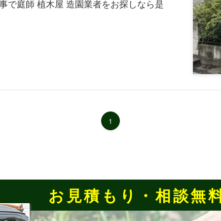
事で庭師 植木屋 造園業者をお探しなら是
1
お見積もり・相談無