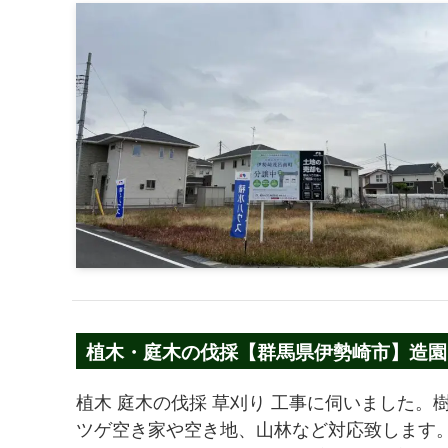
植木・庭木の伐採【群馬県伊勢崎市】造園 エ
ツジ コブシ ツバキ
植木 庭木の伐採 草刈り 工事に伺いました。樹
ツゲ空き家や空き地、山林など対応致します。植