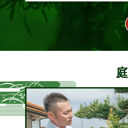
枝葉が･･･
庭