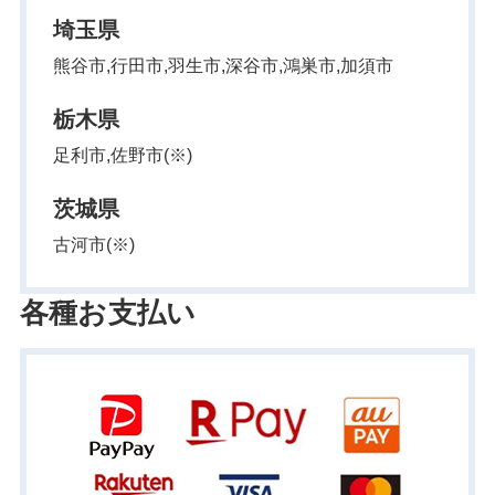
埼玉県
熊谷市,行田市,羽生市,深谷市,鴻巣市,加須市
栃木県
足利市,佐野市(※)
茨城県
古河市(※)
各種お支払い