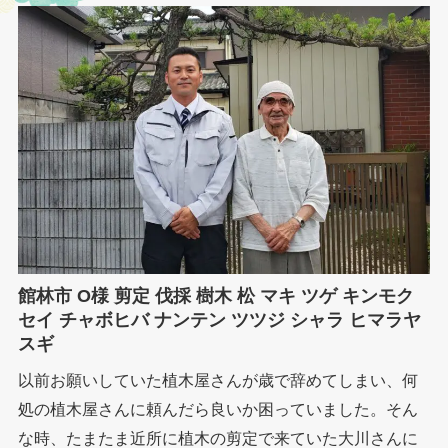
館林市 O様 剪定 伐採 樹木 松 マキ ツゲ キンモク
セイ チャボヒバ ナンテン ツツジ シャラ ヒマラヤ
スギ
以前お願いしていた植木屋さんが歳で辞めてしまい、何
処の植木屋さんに頼んだら良いか困っていました。そん
な時、たまたま近所に植木の剪定で来ていた大川さんに