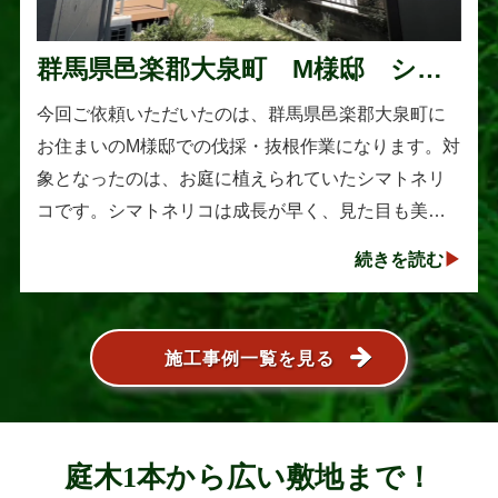
群馬県邑楽郡大泉町 M様邸 シマ
トネリコの伐採と抜根作業
今回ご依頼いただいたのは、群馬県邑楽郡大泉町に
お住まいのM様邸での伐採・抜根作業になります。対
象となったのは、お庭に植えられていたシマトネリ
コです。シマトネリコは成長が早く、見た目も美し
い人気の植木ですが、定期的な剪定を行わないと枝
続きを読む
葉が大きく広がり、お庭の管･･･
施工事例一覧を見る
庭木1本から広い敷地まで！