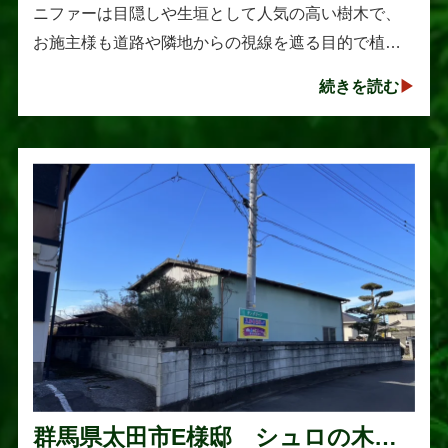
ニファーは目隠しや生垣として人気の高い樹木で、
お施主様も道路や隣地からの視線を遮る目的で植え
られたそうです。しかし、年数の経過とともに想像
続きを読む
以上に大きく成長し、枝葉が･･･
群馬県太田市E様邸 シュロの木の