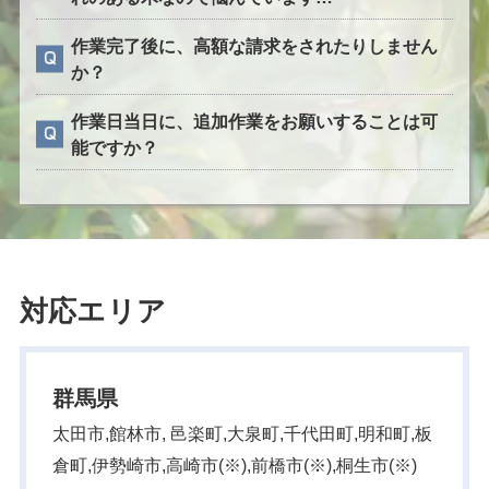
作業完了後に、高額な請求をされたりしません
か？
作業日当日に、追加作業をお願いすることは可
能ですか？
対応エリア
群馬県
太田市,館林市, 邑楽町,大泉町,千代田町,明和町,板
倉町,伊勢崎市,高崎市(※),前橋市(※),桐生市(※)