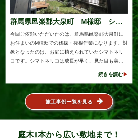
群馬県邑楽郡大泉町 M様邸 シマ
トネリコの伐採と抜根作業
今回ご依頼いただいたのは、群馬県邑楽郡大泉町に
お住まいのM様邸での伐採・抜根作業になります。対
象となったのは、お庭に植えられていたシマトネリ
コです。シマトネリコは成長が早く、見た目も美し
い人気の植木ですが、定期的な剪定を行わないと枝
続きを読む
葉が大きく広がり、お庭の管･･･
施工事例一覧を見る
庭木1本から広い敷地まで！