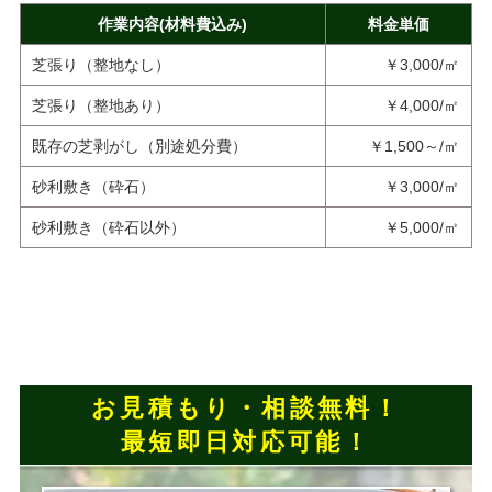
作業内容(材料費込み)
料金単価
芝張り（整地なし）
￥3,000/㎡
芝張り（整地あり）
￥4,000/㎡
既存の芝剥がし（別途処分費）
￥1,500～/㎡
砂利敷き（砕石）
￥3,000/㎡
砂利敷き（砕石以外）
￥5,000/㎡
お見積もり・相談無料！
最短即日対応可能！