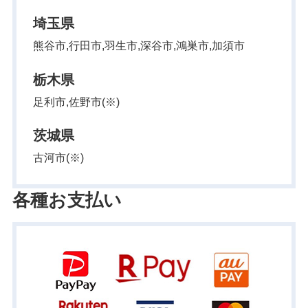
埼玉県
熊谷市,行田市,羽生市,深谷市,鴻巣市,加須市
栃木県
足利市,佐野市(※)
茨城県
古河市(※)
各種お支払い