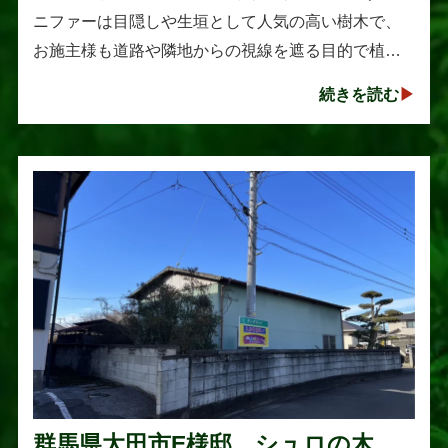
ニファーは目隠しや生垣として人気の高い樹木で、
お施主様も道路や隣地からの視線を遮る目的で植え
られたそうです。しかし、年数の経過とともに想像
続きを読む
以上に大きく成長し、枝葉が･･･
群馬県太田市E様邸 シュロの木の