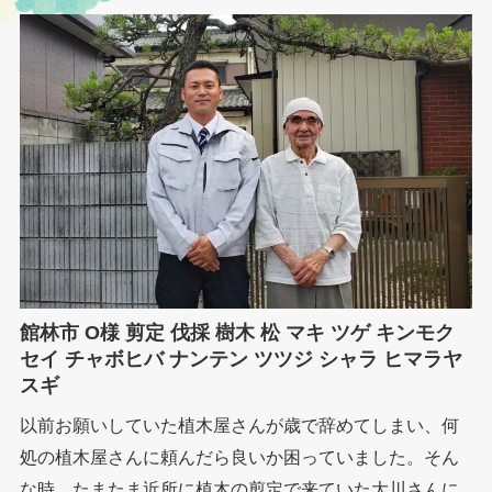
館林市 O様 剪定 伐採 樹木 松 マキ ツゲ キンモク
セイ チャボヒバ ナンテン ツツジ シャラ ヒマラヤ
スギ
以前お願いしていた植木屋さんが歳で辞めてしまい、何
処の植木屋さんに頼んだら良いか困っていました。そん
な時、たまたま近所に植木の剪定で来ていた大川さんに