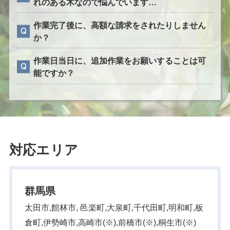
れのある木なので悩んでいます…
作業完了後に、高額な請求をされたりしません
か？
作業日当日に、追加作業をお願いすることは可
能ですか？
対応エリア
群馬県
太田市,館林市, 邑楽町,大泉町,千代田町,明和町,板
倉町,伊勢崎市,高崎市(※),前橋市(※),桐生市(※)