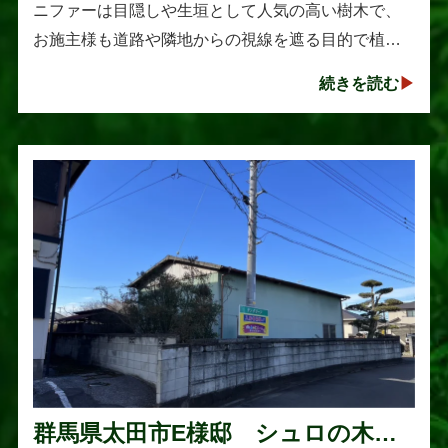
ニファーは目隠しや生垣として人気の高い樹木で、
お施主様も道路や隣地からの視線を遮る目的で植え
られたそうです。しかし、年数の経過とともに想像
続きを読む
以上に大きく成長し、枝葉が･･･
群馬県太田市E様邸 シュロの木の