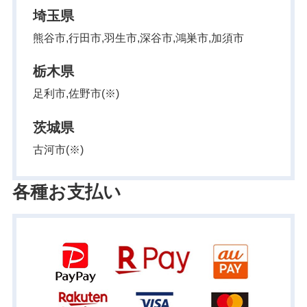
埼玉県
熊谷市,行田市,羽生市,深谷市,鴻巣市,加須市
栃木県
足利市,佐野市(※)
茨城県
古河市(※)
各種お支払い