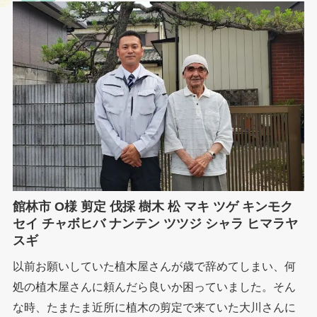
館林市 O様 剪定 伐採 樹木 松 マキ ツゲ キンモク
セイ チャボヒバ ナンテン ツツジ シャラ ヒマラヤ
スギ
以前お願いしていた植木屋さんが歳で辞めてしまい、何
処の植木屋さんに頼んだら良いか困っていました。そん
な時、たまたま近所に植木の剪定で来ていた大川さんに