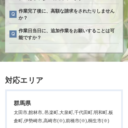
作業完了後に、高額な請求をされたりしません
か？
作業日当日に、追加作業をお願いすることは可
能ですか？
対応エリア
群馬県
太田市,館林市, 邑楽町,大泉町,千代田町,明和町,板
倉町,伊勢崎市,高崎市(※),前橋市(※),桐生市(※)