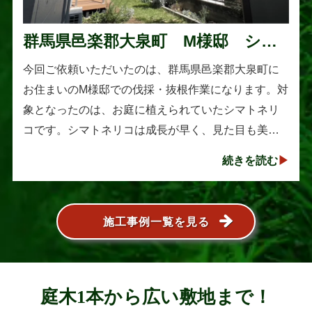
群馬県邑楽郡大泉町 M様邸 シマ
トネリコの伐採と抜根作業
今回ご依頼いただいたのは、群馬県邑楽郡大泉町に
お住まいのM様邸での伐採・抜根作業になります。対
象となったのは、お庭に植えられていたシマトネリ
コです。シマトネリコは成長が早く、見た目も美し
い人気の植木ですが、定期的な剪定を行わないと枝
続きを読む
葉が大きく広がり、お庭の管･･･
施工事例一覧を見る
庭木1本から広い敷地まで！