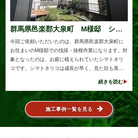
群馬県邑楽郡大泉町 M様邸 シマ
トネリコの伐採と抜根作業
今回ご依頼いただいたのは、群馬県邑楽郡大泉町に
お住まいのM様邸での伐採・抜根作業になります。対
象となったのは、お庭に植えられていたシマトネリ
コです。シマトネリコは成長が早く、見た目も美し
い人気の植木ですが、定期的な剪定を行わないと枝
続きを読む
葉が大きく広がり、お庭の管･･･
施工事例一覧を見る