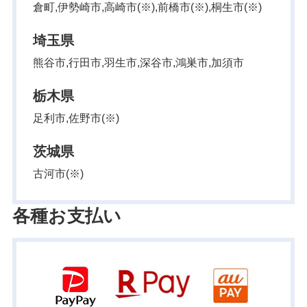
倉町,伊勢崎市,高崎市(※),前橋市(※),桐生市(※)
埼玉県
熊谷市,行田市,羽生市,深谷市,鴻巣市,加須市
栃木県
足利市,佐野市(※)
茨城県
古河市(※)
各種お支払い