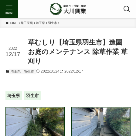
menu
HOME
施工実績
埼玉県
羽生市
草むしり【埼玉県羽生市】造園
2022
お庭のメンテナンス 除草作業 草
12/17
刈り
2022/10/24
2022/12/17
埼玉県
羽生市
埼玉県
羽生市