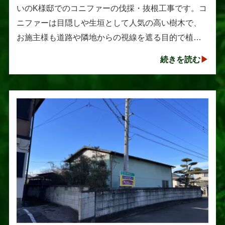
いのK様邸でのコニファーの伐採・抜根工事です。コ
ニファーは目隠しや生垣として人気の高い樹木で、
お施主様も道路や隣地からの視線を遮る目的で植え
られたそうです。しかし、年数の経過とともに想像
続きを読む
以上に大きく成長し、枝葉が･･･