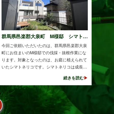
群馬県邑楽郡大泉町 M様邸 シマトネ
リコの伐採と抜根作業
今回ご依頼いただいたのは、群馬県邑楽郡大泉
町にお住まいのM様邸での伐採・抜根作業にな
ります。対象となったのは、お庭に植えられて
いたシマトネリコです。シマトネリコは成長が
早く、見た目も美しい人気の植木ですが、定期
続きを読む
的な剪定を行わないと枝葉が大きく広がり、お
庭の管･･･