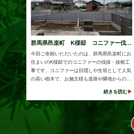
群馬県邑楽町 K様邸 コニファー伐
採・抜根工事
今回ご依頼いただいたのは、群馬県邑楽町にお
住まいのK様邸でのコニファーの伐採・抜根工
事です。コニファーは目隠しや生垣として人気
の高い樹木で、お施主様も道路や隣地からの視
線を遮る目的で植えられたそうです。しかし、
続きを読む
年数の経過とともに想像以上に大きく成長し、
枝葉が･･･