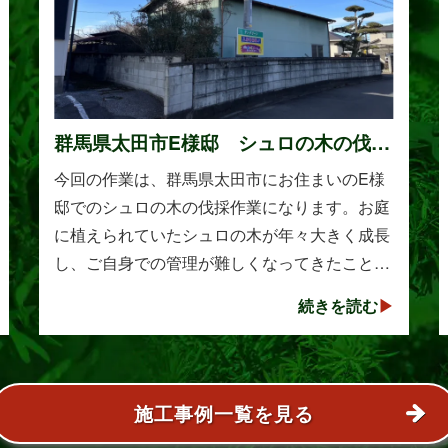
群馬県太田市E様邸 シュロの木の伐採
作業
今回の作業は、群馬県太田市にお住まいのE様
邸でのシュロの木の伐採作業になります。お庭
に植えられていたシュロの木が年々大きく成長
し、ご自身での管理が難しくなってきたことか
らご相談をいただきました。シュロは丈夫で育
続きを読む
てやすい樹木として知られていますが、一度大
きくな･･･
施工事例一覧を見る