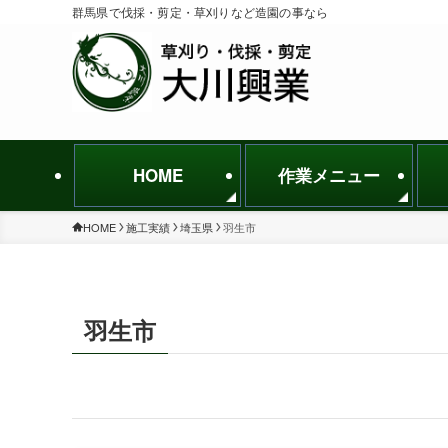
群馬県で伐採・剪定・草刈りなど造園の事なら
HOME
作業メニュー
HOME
施工実績
埼玉県
羽生市
羽生市