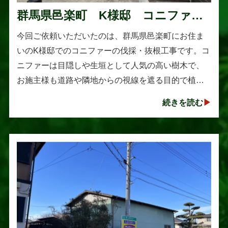
群馬県邑楽町 K様邸 コニファー
伐採・抜根工事
今回ご依頼いただいたのは、群馬県邑楽町にお住ま
いのK様邸でのコニファーの伐採・抜根工事です。コ
ニファーは目隠しや生垣として人気の高い樹木で、
お施主様も道路や隣地からの視線を遮る目的で植え
られたそうです。しかし、年数の経過とともに想像
続きを読む
以上に大きく成長し、枝葉が･･･