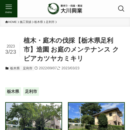
menu
HOME
施工実績
栃木県
足利市
植木・庭木の伐採【栃木県足利
2023
市】造園 お庭のメンテナンス ク
3/23
ビアカツヤカミキリ
2022/09/07
2023/03/23
栃木県
足利市
栃木県
足利市