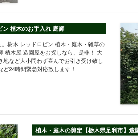
ビン 植木のお手入れ 庭師
。樹木 レッドロビン 植木・庭木・雑草の
 植木屋 造園屋をお探しなら、是非！ 大
き地など大小問わず喜んでお引き受け致し
など24時間緊急対応致します！
植木・庭木の剪定【栃木県足利市】造園 