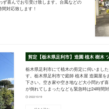
わず喜んでお引受け致します。台風などの
時間対応致します！
剪定【栃木県足利市】造園 植木 樹木 
栃木県足利市にて植木の剪定に伺いました
す。栃木県足利市で庭師 植木屋 造園屋
下さい。空き家や空き地など大小問わず喜
が倒れてしまったなども緊急時は24時間
2022/10/19