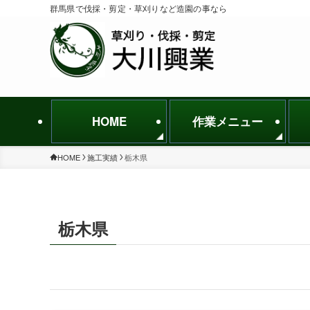
群馬県で伐採・剪定・草刈りなど造園の事なら
HOME
作業メニュー
HOME
施工実績
栃木県
栃木県