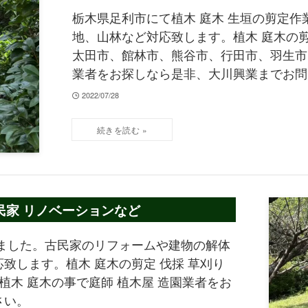
栃木県足利市にて植木 庭木 生垣の剪定作
地、山林など対応致します。植木 庭木の剪定
太田市、館林市、熊谷市、行田市、羽生市、
業者をお探しなら是非、大川興業までお問
2022/07/28
民家 リノベーションなど
ました。古民家のリフォームや建物の解体
致します。植木 庭木の剪定 伐採 草刈り
植木 庭木の事で庭師 植木屋 造園業者をお
さい。