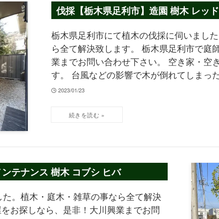
伐採【栃木県足利市】造園 樹木 レッド
栃木県足利市にて植木の伐採に伺いました
ら全て解決致します。 栃木県足利市で庭師
業までお問い合わせ下さい。 空き家・空
す。 台風などの影響で木が倒れてしまっ
2023/01/23
ンテナンス 樹木 コブシ ヒバ
した。植木・庭木・雑草の事なら全て解決
園屋をお探しなら、是非！大川興業までお問