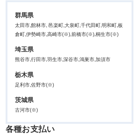
群馬県
太田市,館林市, 邑楽町,大泉町,千代田町,明和町,板
倉町,伊勢崎市,高崎市(※),前橋市(※),桐生市(※)
埼玉県
熊谷市,行田市,羽生市,深谷市,鴻巣市,加須市
栃木県
足利市,佐野市(※)
茨城県
古河市(※)
各種お支払い