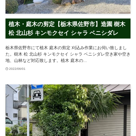
植木・庭木の剪定【栃木県佐野市】造園 樹木
松 北山杉 キンモクセイ シャラ ベニシダレ
栃木県佐野市にて植木 庭木の剪定 刈込み作業にお伺い致しまし
た。樹木 松 北山杉 キンモクセイ シャラ ベニシダレ空き家や空き
地、山林など対応致します。植木 庭木の...
2022/06/01