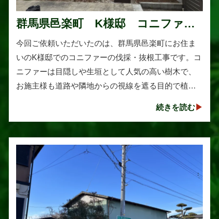
群馬県邑楽町 K様邸 コニファー
伐採・抜根工事
今回ご依頼いただいたのは、群馬県邑楽町にお住ま
いのK様邸でのコニファーの伐採・抜根工事です。コ
ニファーは目隠しや生垣として人気の高い樹木で、
お施主様も道路や隣地からの視線を遮る目的で植え
られたそうです。しかし、年数の経過とともに想像
続きを読む
以上に大きく成長し、枝葉が･･･