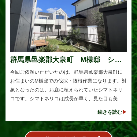
群馬県邑楽郡大泉町 M様邸 シマ
トネリコの伐採と抜根作業
今回ご依頼いただいたのは、群馬県邑楽郡大泉町に
お住まいのM様邸での伐採・抜根作業になります。対
象となったのは、お庭に植えられていたシマトネリ
コです。シマトネリコは成長が早く、見た目も美し
い人気の植木ですが、定期的な剪定を行わないと枝
続きを読む
葉が大きく広がり、お庭の管･･･