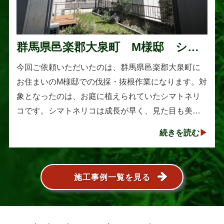
群馬県邑楽郡大泉町 M様邸 シマ
トネリコの伐採と抜根作業
今回ご依頼いただいたのは、群馬県邑楽郡大泉町に
お住まいのM様邸での伐採・抜根作業になります。対
象となったのは、お庭に植えられていたシマトネリ
コです。シマトネリコは成長が早く、見た目も美し
い人気の植木ですが、定期的な剪定を行わないと枝
続きを読む
葉が大きく広がり、お庭の管･･･
施工事例一覧を見る