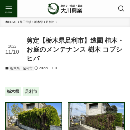
menu
HOME
施工実績
栃木県
足利市
剪定【栃木県足利市】造園 植木・
2022
お庭のメンテナンス 樹木 コブシ
11/10
ヒバ
2022/11/10
栃木県
足利市
栃木県
足利市