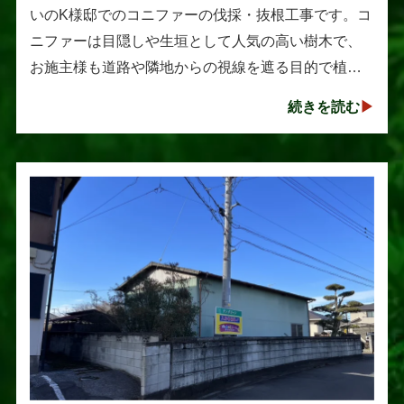
いのK様邸でのコニファーの伐採・抜根工事です。コ
ニファーは目隠しや生垣として人気の高い樹木で、
お施主様も道路や隣地からの視線を遮る目的で植え
られたそうです。しかし、年数の経過とともに想像
続きを読む
以上に大きく成長し、枝葉が･･･