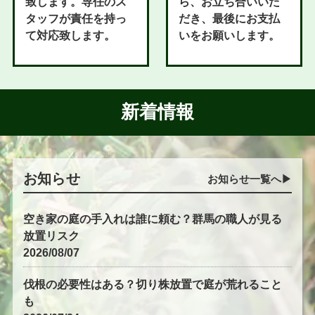
致します。専任のス
ら、お立ち合いいた
タッフが責任を持っ
だき、最後にお支払
て対応致します。
いをお願いします。
新着情報
お知らせ
お知らせ一覧へ▶︎
空き家の庭の手入れは誰に頼む？群馬の職人が見る
放置リスク
2026/08/07
伐根の必要性はある？切り株放置で庭が荒れること
も