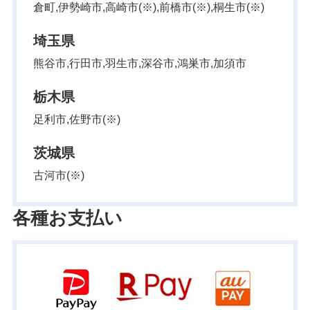
倉町,伊勢崎市,高崎市(※),前橋市(※),桐生市(※)
埼玉県
熊谷市,行田市,羽生市,深谷市,鴻巣市,加須市
栃木県
足利市,佐野市(※)
茨城県
古河市(※)
各種お支払い