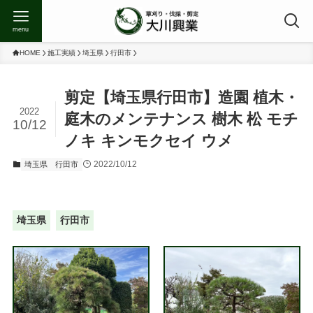
menu
HOME
施工実績
埼玉県
行田市
剪定【埼玉県行田市】造園 植木・
2022
庭木のメンテナンス 樹木 松 モチ
10/12
ノキ キンモクセイ ウメ
2022/10/12
埼玉県
行田市
埼玉県
行田市