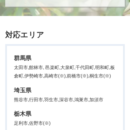
対応エリア
群馬県
太田市,館林市, 邑楽町,大泉町,千代田町,明和町,板
倉町,伊勢崎市,高崎市(※),前橋市(※),桐生市(※)
埼玉県
熊谷市,行田市,羽生市,深谷市,鴻巣市,加須市
栃木県
足利市,佐野市(※)