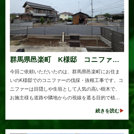
群馬県邑楽町 K様邸 コニファー
伐採・抜根工事
今回ご依頼いただいたのは、群馬県邑楽町にお住ま
いのK様邸でのコニファーの伐採・抜根工事です。コ
ニファーは目隠しや生垣として人気の高い樹木で、
お施主様も道路や隣地からの視線を遮る目的で植え
られたそうです。しかし、年数の経過とともに想像
続きを読む
以上に大きく成長し、枝葉が･･･