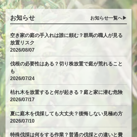
お知らせ
お知らせ一覧へ▶︎
空き家の庭の手入れは誰に頼む？群馬の職人が見る
放置リスク
2026/08/07
伐根の必要性はある？切り株放置で庭が荒れること
も
2026/07/24
枯れ木を放置すると何が起きる？庭と家に潜む危険
2026/07/17
夏に庭木を伐採しても大丈夫？後悔しない見極め方
2026/07/10
特殊伐採は何をする作業？普通の伐採との違いと費