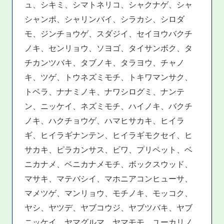
ュ、シキミ、シマトネリコ、シャクナゲ、シャ
シャンポ、シャリンバイ、シラカシ、シロダ
モ、ジンチョウゲ、スダジイ、セイヨウバクチ
ノキ、センリョウ、ソヨゴ、タイサンボク、タ
チカンツバキ、タブノキ、タラヨウ、チャノ
キ、ツゲ、トウネズミモチ、トキワマンサク、
トベラ、ナナミノキ、ナワシログミ、ナンテ
ン、ニッケイ、ネズミモチ、ハイノキ、バクチ
ノキ、ハクチョウゲ、ハマヒサカキ、ヒイラ
ギ、ヒイラギナンテン、ヒイラギモクセイ、ヒ
サカキ、ピラカンサス、ビワ、プリペット、ベ
ニカナメ、ベニカナメモチ、ボックスウッド、
マサキ、マテバシイ、マホニアコンヒューサ、
マメツゲ、マンリョウ、モチノキ、モッコク、
ヤシ、ヤツデ、ヤブコウジ、ヤブツバキ、ヤブ
ニッケイ、ヤマグルマ、ヤマモモ、ユーカリノ