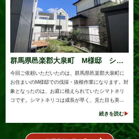
群馬県邑楽郡大泉町 M様邸 シマ
トネリコの伐採と抜根作業
今回ご依頼いただいたのは、群馬県邑楽郡大泉町に
お住まいのM様邸での伐採・抜根作業になります。対
象となったのは、お庭に植えられていたシマトネリ
コです。シマトネリコは成長が早く、見た目も美し
い人気の植木ですが、定期的な剪定を行わないと枝
続きを読む
葉が大きく広がり、お庭の管･･･