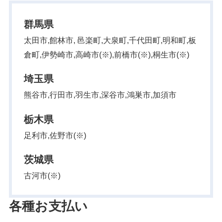
群馬県
太田市,館林市, 邑楽町,大泉町,千代田町,明和町,板
倉町,伊勢崎市,高崎市(※),前橋市(※),桐生市(※)
埼玉県
熊谷市,行田市,羽生市,深谷市,鴻巣市,加須市
栃木県
足利市,佐野市(※)
茨城県
古河市(※)
各種お支払い