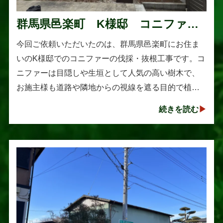
群馬県邑楽町 K様邸 コニファー
伐採・抜根工事
今回ご依頼いただいたのは、群馬県邑楽町にお住ま
いのK様邸でのコニファーの伐採・抜根工事です。コ
ニファーは目隠しや生垣として人気の高い樹木で、
お施主様も道路や隣地からの視線を遮る目的で植え
られたそうです。しかし、年数の経過とともに想像
続きを読む
以上に大きく成長し、枝葉が･･･