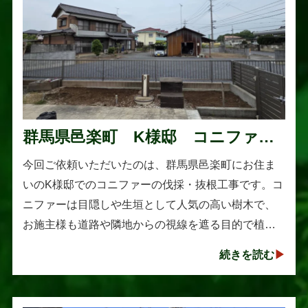
群馬県邑楽町 K様邸 コニファー
伐採・抜根工事
今回ご依頼いただいたのは、群馬県邑楽町にお住ま
いのK様邸でのコニファーの伐採・抜根工事です。コ
ニファーは目隠しや生垣として人気の高い樹木で、
お施主様も道路や隣地からの視線を遮る目的で植え
られたそうです。しかし、年数の経過とともに想像
続きを読む
以上に大きく成長し、枝葉が･･･