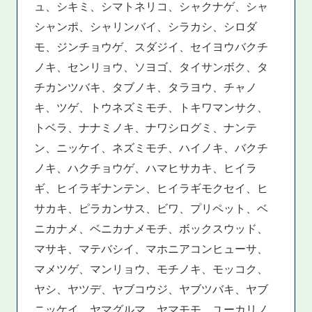
ュ、シキミ、シマトネリコ、シャクナゲ、シャ
シャンポ、シャリンバイ、シラカシ、シロダ
モ、ジンチョウゲ、スダジイ、セイヨウバクチ
ノキ、センリョウ、ソヨゴ、タイサンボク、タ
チカンツバキ、タブノキ、タラヨウ、チャノ
キ、ツゲ、トウネズミモチ、トキワマンサク、
トベラ、ナナミノキ、ナワシログミ、ナンテ
ン、ニッケイ、ネズミモチ、ハイノキ、バクチ
ノキ、ハクチョウゲ、ハマヒサカキ、ヒイラ
ギ、ヒイラギナンテン、ヒイラギモクセイ、ヒ
サカキ、ピラカンサス、ビワ、プリペット、ベ
ニカナメ、ベニカナメモチ、ボックスウッド、
マサキ、マテバシイ、マホニアコンヒューサ、
マメツゲ、マンリョウ、モチノキ、モッコク、
ヤシ、ヤツデ、ヤブコウジ、ヤブツバキ、ヤブ
ニッケイ、ヤマグルマ、ヤマモモ、ユーカリノ