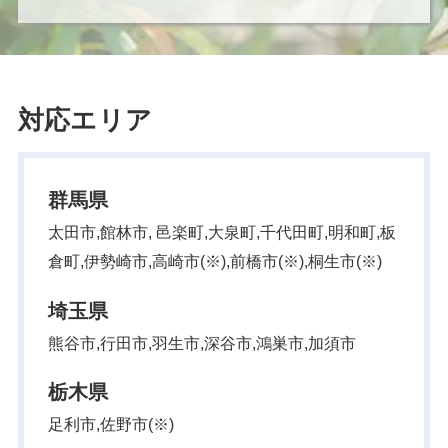
対応エリア
群馬県
太田市,館林市, 邑楽町,大泉町,千代田町,明和町,板
倉町,伊勢崎市,高崎市(※),前橋市(※),桐生市(※)
埼玉県
熊谷市,行田市,羽生市,深谷市,鴻巣市,加須市
栃木県
足利市,佐野市(※)