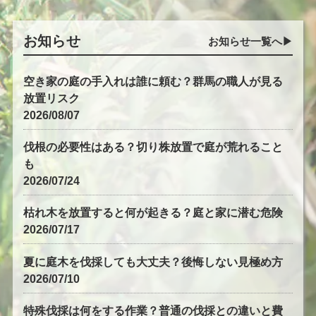
お知らせ
お知らせ一覧へ▶︎
空き家の庭の手入れは誰に頼む？群馬の職人が見る
放置リスク
2026/08/07
伐根の必要性はある？切り株放置で庭が荒れること
も
2026/07/24
枯れ木を放置すると何が起きる？庭と家に潜む危険
2026/07/17
夏に庭木を伐採しても大丈夫？後悔しない見極め方
2026/07/10
特殊伐採は何をする作業？普通の伐採との違いと費