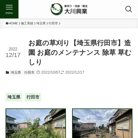
menu
HOME
施工実績
埼玉県
行田市
お庭の草刈り【埼玉県行田市】造
2022
園 お庭のメンテナンス 除草 草む
12/17
しり
2022/10/07
2022/12/17
埼玉県
行田市
埼玉県
行田市