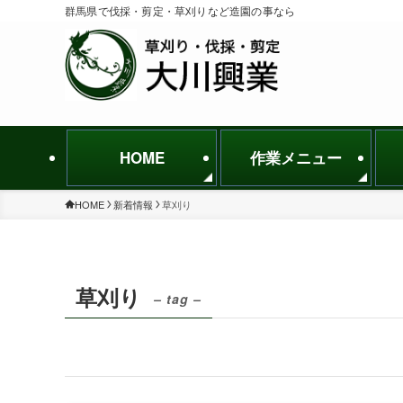
群馬県で伐採・剪定・草刈りなど造園の事なら
HOME
作業メニュー
HOME
新着情報
草刈り
草刈り
– tag –