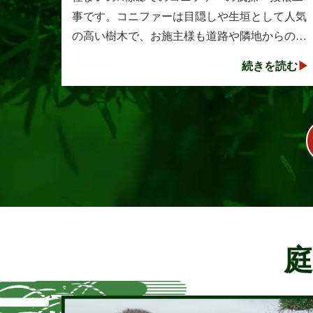
事です。コニファーは目隠しや生垣として人気
の高い樹木で、お施主様も道路や隣地からの視
線を遮る目的で植えられたそうです。しかし、
続きを読む
年数の経過とともに想像以上に大きく成長し、
枝葉が･･･
庭