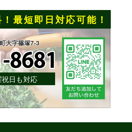
料！
最短即日対応可能！
楽町大字篠塚7-3
 日曜祝日も対応