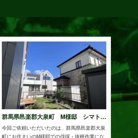
群馬県邑楽郡大泉町 M様邸 シマトネ
リコの伐採と抜根作業
今回ご依頼いただいたのは、群馬県邑楽郡大泉
町にお住まいのM様邸での伐採・抜根作業にな