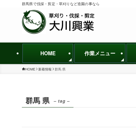
群馬県で伐採・剪定・草刈りなど造園の事なら
HOME
作業メニュー
HOME
新着情報
群馬 県
群馬 県
– tag –