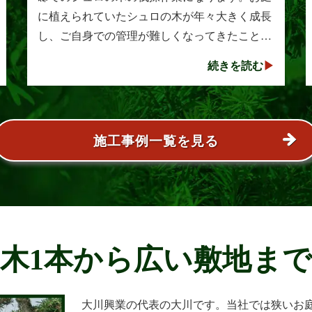
に植えられていたシュロの木が年々大きく成長
し、ご自身での管理が難しくなってきたことか
らご相談をいただきました。シュロは丈夫で育
続きを読む
てやすい樹木として知られていますが、一度大
きくな･･･
施工事例一覧を見る
木1本から広い敷地ま
大川興業の代表の大川です。当社では狭いお