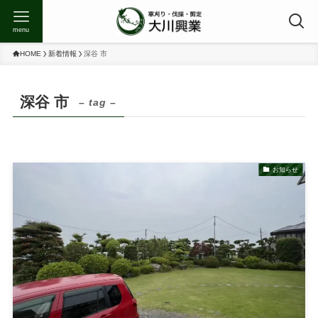
menu
HOME
新着情報
深谷 市
深谷 市
– tag –
お知らせ