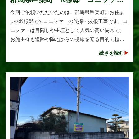
伐採・抜根工事
今回ご依頼いただいたのは、群馬県邑楽町にお住ま
いのK様邸でのコニファーの伐採・抜根工事です。コ
ニファーは目隠しや生垣として人気の高い樹木で、
お施主様も道路や隣地からの視線を遮る目的で植え
られたそうです。しかし、年数の経過とともに想像
続きを読む
以上に大きく成長し、枝葉が･･･