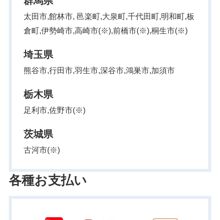
群馬県
太田市,館林市, 邑楽町,大泉町,千代田町,明和町,板
倉町,伊勢崎市,高崎市(※),前橋市(※),桐生市(※)
埼玉県
熊谷市,行田市,羽生市,深谷市,鴻巣市,加須市
栃木県
足利市,佐野市(※)
茨城県
古河市(※)
各種お支払い