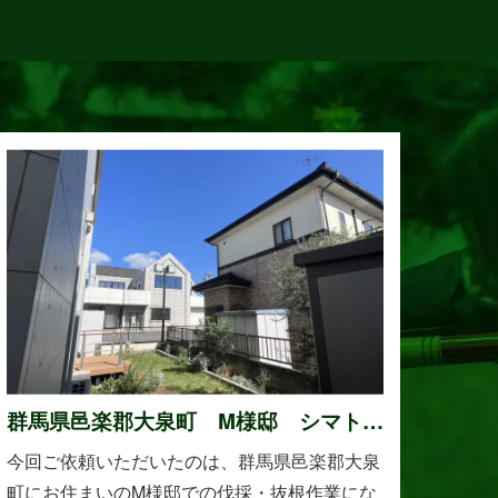
群馬県邑楽郡大泉町 M様邸 シマトネ
リコの伐採と抜根作業
今回ご依頼いただいたのは、群馬県邑楽郡大泉
町にお住まいのM様邸での伐採・抜根作業にな