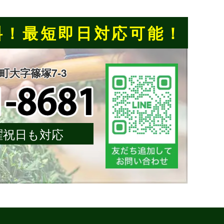
料！
最短即日対応可能！
楽町大字篠塚7-3
 日曜祝日も対応