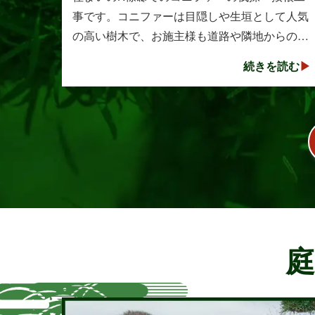
事です。コニファーは目隠しや生垣として人気
の高い樹木で、お施主様も道路や隣地からの視
線を遮る目的で植えられたそうです。しかし、
続きを読む
年数の経過とともに想像以上に大きく成長し、
枝葉が･･･
庭