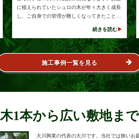
に植えられていたシュロの木が年々大きく成長
し、ご自身での管理が難しくなってきたことか
らご相談をいただきました。シュロは丈夫で育
続きを読む
てやすい樹木として知られていますが、一度大
きくな･･･
施工事例一覧を見る
木1本から広い敷地ま
大川興業の代表の大川です。当社では狭いお