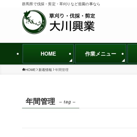
群馬県で伐採・剪定・草刈りなど造園の事なら
HOME
作業メニュー
HOME
新着情報
年間管理
年間管理
– tag –