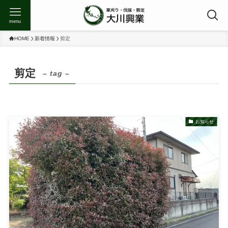
menu
HOME
新着情報
剪定
剪定
– tag –
お知らせ