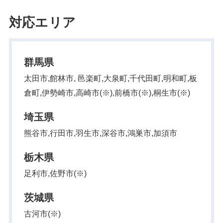
対応エリア
群馬県
太田市,館林市, 邑楽町,大泉町,千代田町,明和町,板
倉町,伊勢崎市,高崎市(※),前橋市(※),桐生市(※)
埼玉県
熊谷市,行田市,羽生市,深谷市,鴻巣市,加須市
栃木県
足利市,佐野市(※)
茨城県
古河市(※)