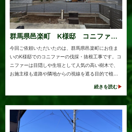
群馬県邑楽町 K様邸 コニファー
伐採・抜根工事
今回ご依頼いただいたのは、群馬県邑楽町にお住ま
いのK様邸でのコニファーの伐採・抜根工事です。コ
ニファーは目隠しや生垣として人気の高い樹木で、
お施主様も道路や隣地からの視線を遮る目的で植え
られたそうです。しかし、年数の経過とともに想像
続きを読む
以上に大きく成長し、枝葉が･･･