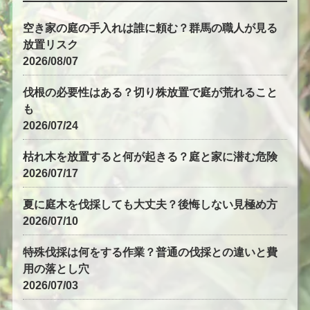
空き家の庭の手入れは誰に頼む？群馬の職人が見る
放置リスク
2026/08/07
伐根の必要性はある？切り株放置で庭が荒れること
も
2026/07/24
枯れ木を放置すると何が起きる？庭と家に潜む危険
2026/07/17
夏に庭木を伐採しても大丈夫？後悔しない見極め方
2026/07/10
特殊伐採は何をする作業？普通の伐採との違いと費
用の落とし穴
2026/07/03