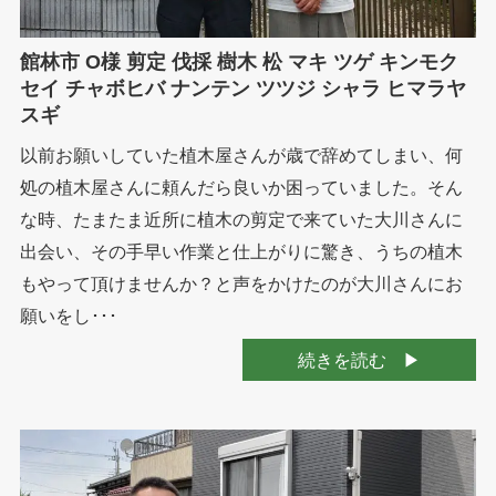
館林市 O様 剪定 伐採 樹木 松 マキ ツゲ キンモク
セイ チャボヒバ ナンテン ツツジ シャラ ヒマラヤ
スギ
以前お願いしていた植木屋さんが歳で辞めてしまい、何
処の植木屋さんに頼んだら良いか困っていました。そん
な時、たまたま近所に植木の剪定で来ていた大川さんに
出会い、その手早い作業と仕上がりに驚き、うちの植木
もやって頂けませんか？と声をかけたのが大川さんにお
願いをし･･･
続きを読む