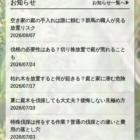
お知らせ
お知らせ一覧へ▶︎
空き家の庭の手入れは誰に頼む？群馬の職人が見る
放置リスク
2026/08/07
伐根の必要性はある？切り株放置で庭が荒れること
も
2026/07/24
枯れ木を放置すると何が起きる？庭と家に潜む危険
2026/07/17
夏に庭木を伐採しても大丈夫？後悔しない見極め方
2026/07/10
特殊伐採は何をする作業？普通の伐採との違いと費
用の落とし穴
2026/07/03