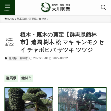
menu
HOME
施工実績
群馬県
館林市
植木・庭木の剪定【群馬県館林
2022
市】造園 樹木 松 マキ キンモクセ
8/22
イ チャボヒバ サツキ ツツジ
2022/06/01
2022/08/22
群馬県
館林市
群馬県
館林市