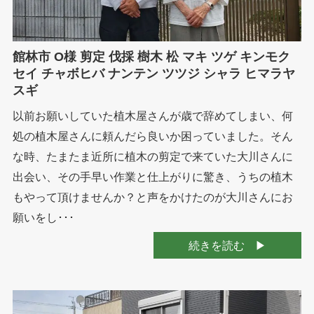
館林市 O様 剪定 伐採 樹木 松 マキ ツゲ キンモク
セイ チャボヒバ ナンテン ツツジ シャラ ヒマラヤ
スギ
以前お願いしていた植木屋さんが歳で辞めてしまい、何
処の植木屋さんに頼んだら良いか困っていました。そん
な時、たまたま近所に植木の剪定で来ていた大川さんに
出会い、その手早い作業と仕上がりに驚き、うちの植木
もやって頂けませんか？と声をかけたのが大川さんにお
願いをし･･･
続きを読む