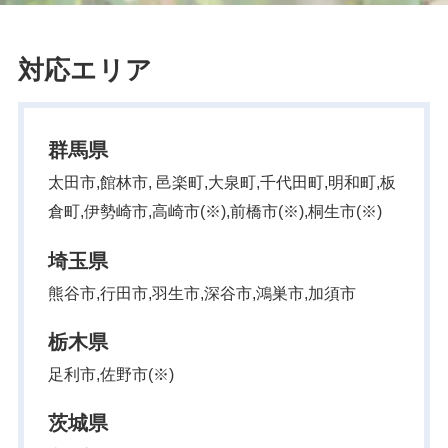
対応エリア
群馬県
太田市,館林市, 邑楽町,大泉町,千代田町,明和町,板
倉町,伊勢崎市,高崎市(※),前橋市(※),桐生市(※)
埼玉県
熊谷市,行田市,羽生市,深谷市,鴻巣市,加須市
栃木県
足利市,佐野市(※)
茨城県