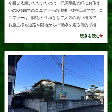
伐採・抜根工事
今回ご依頼いただいたのは、群馬県邑楽町にお住ま
いのK様邸でのコニファーの伐採・抜根工事です。コ
ニファーは目隠しや生垣として人気の高い樹木で、
お施主様も道路や隣地からの視線を遮る目的で植え
られたそうです。しかし、年数の経過とともに想像
続きを読む
以上に大きく成長し、枝葉が･･･