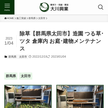
menu
HOME
施工実績
群馬県
太田市
除草【群馬県太田市】造園 つる草･
2023
ツタ 倉庫内 お庭･建物メンテナン
1/04
ス
2022/12/19
2023/01/04
群馬県
太田市
群馬県
太田市