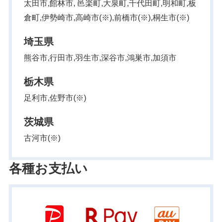
太田市,館林市, 邑楽町,大泉町,千代田町,明和町,板
倉町,伊勢崎市,高崎市(※),前橋市(※),桐生市(※)
埼玉県
熊谷市,行田市,羽生市,深谷市,鴻巣市,加須市
栃木県
足利市,佐野市(※)
茨城県
古河市(※)
各種お支払い