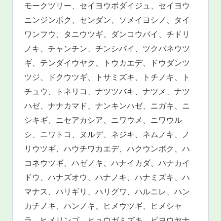
モークツリー、セイヨウボダイジュ、セイヨウ
ニンジンボク、センダン、ソメイヨシノ、タイ
ワンフウ、タニウツギ、ダンコウバイ、チドリ
ノキ、チャンチン、チンシバイ、ツクバネウツ
ギ、テンダイウヤク、トウカエデ、ドウダンツ
ツジ、ドクウツギ、トサミズキ、トチノキ、ト
チュウ、トネリコ、ナツツバキ、ナツメ、ナツ
ハゼ、ナナカマド、ナンキンハゼ、ニガキ、ニ
シキギ、ニセアカシア、ニワウメ、ニワウル
シ、ニワトコ、ヌルデ、ネジキ、ネムノキ、ノ
リウツギ、ハウチワカエデ、ハクウンボク、ハ
コネウツギ、ハゼノキ、ハナイカダ、ハナカイ
ドウ、ハナズオウ、ハナノキ、ハナミズキ、ハ
マナス、ハリギリ、ハリグワ、ハルニレ、ハン
カチノキ、ハンノキ、ヒメウツギ、ヒメシャ
ラ、ヒメリンゴ、ヒュウガミズキ、ビヨウヤナ