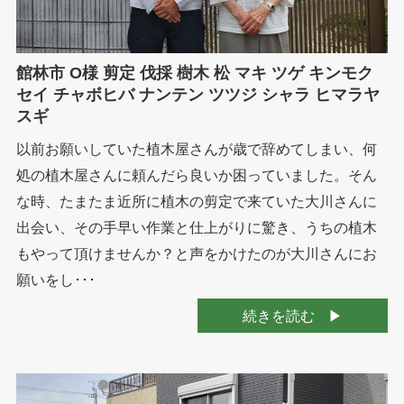
館林市 O様 剪定 伐採 樹木 松 マキ ツゲ キンモク
セイ チャボヒバ ナンテン ツツジ シャラ ヒマラヤ
スギ
以前お願いしていた植木屋さんが歳で辞めてしまい、何
処の植木屋さんに頼んだら良いか困っていました。そん
な時、たまたま近所に植木の剪定で来ていた大川さんに
出会い、その手早い作業と仕上がりに驚き、うちの植木
もやって頂けませんか？と声をかけたのが大川さんにお
願いをし･･･
続きを読む