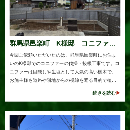
群馬県邑楽町 K様邸 コニファー
伐採・抜根工事
今回ご依頼いただいたのは、群馬県邑楽町にお住ま
いのK様邸でのコニファーの伐採・抜根工事です。コ
ニファーは目隠しや生垣として人気の高い樹木で、
お施主様も道路や隣地からの視線を遮る目的で植え
られたそうです。しかし、年数の経過とともに想像
続きを読む
以上に大きく成長し、枝葉が･･･