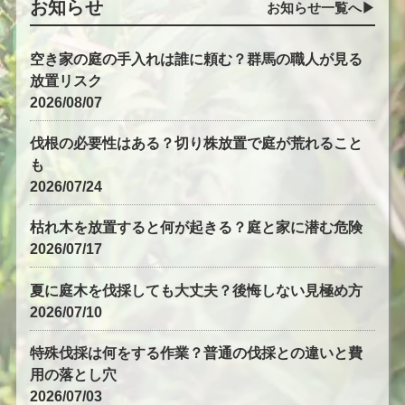
お知らせ
お知らせ一覧へ▶︎
空き家の庭の手入れは誰に頼む？群馬の職人が見る
放置リスク
2026/08/07
伐根の必要性はある？切り株放置で庭が荒れること
も
2026/07/24
枯れ木を放置すると何が起きる？庭と家に潜む危険
2026/07/17
夏に庭木を伐採しても大丈夫？後悔しない見極め方
2026/07/10
特殊伐採は何をする作業？普通の伐採との違いと費
用の落とし穴
2026/07/03