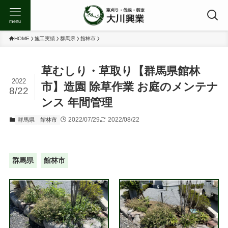
menu
HOME
施工実績
群馬県
館林市
草むしり・草取り【群馬県館林
2022
市】造園 除草作業 お庭のメンテナ
8/22
ンス 年間管理
2022/07/29
2022/08/22
群馬県
館林市
群馬県
館林市