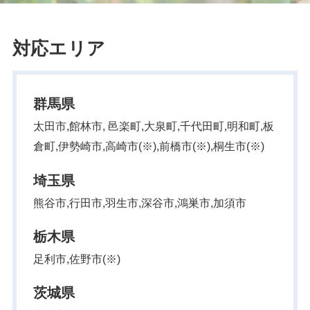
対応エリア
群馬県
太田市,館林市, 邑楽町,大泉町,千代田町,明和町,板
倉町,伊勢崎市,高崎市(※),前橋市(※),桐生市(※)
埼玉県
熊谷市,行田市,羽生市,深谷市,鴻巣市,加須市
栃木県
足利市,佐野市(※)
茨城県