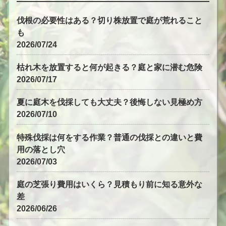
伐根の必要性はある？切り株放置で庭が荒れること
も
2026/07/24
枯れ木を放置すると何が起きる？庭と家に潜む危険
2026/07/17
夏に庭木を伐採しても大丈夫？後悔しない見極め方
2026/07/10
特殊伐採は何をする作業？普通の伐採との違いと費
用の落とし穴
2026/07/03
庭の芝張り費用はいくら？見積もり前に知る意外な
差
2026/06/26