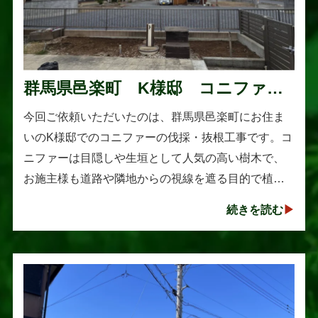
群馬県邑楽町 K様邸 コニファー
伐採・抜根工事
今回ご依頼いただいたのは、群馬県邑楽町にお住ま
いのK様邸でのコニファーの伐採・抜根工事です。コ
ニファーは目隠しや生垣として人気の高い樹木で、
お施主様も道路や隣地からの視線を遮る目的で植え
られたそうです。しかし、年数の経過とともに想像
続きを読む
以上に大きく成長し、枝葉が･･･