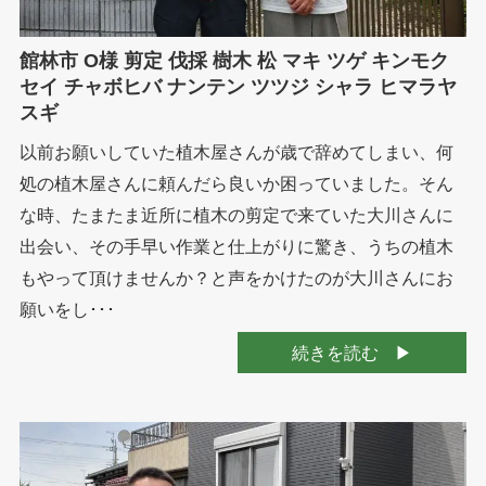
館林市 O様 剪定 伐採 樹木 松 マキ ツゲ キンモク
セイ チャボヒバ ナンテン ツツジ シャラ ヒマラヤ
スギ
以前お願いしていた植木屋さんが歳で辞めてしまい、何
処の植木屋さんに頼んだら良いか困っていました。そん
な時、たまたま近所に植木の剪定で来ていた大川さんに
出会い、その手早い作業と仕上がりに驚き、うちの植木
もやって頂けませんか？と声をかけたのが大川さんにお
願いをし･･･
続きを読む