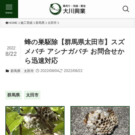
menu
HOME
施工実績
群馬県
太田市
蜂の巣駆除【群馬県太田市】スズ
2022
メバチ アシナガバチ お問合せか
8/22
ら迅速対応
2022/08/04
2022/08/22
群馬県
太田市
群馬県
太田市