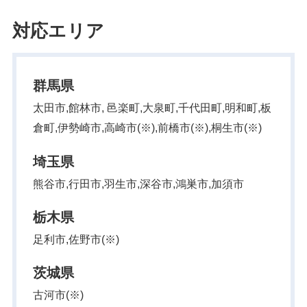
対応エリア
群馬県
太田市,館林市, 邑楽町,大泉町,千代田町,明和町,板
倉町,伊勢崎市,高崎市(※),前橋市(※),桐生市(※)
埼玉県
熊谷市,行田市,羽生市,深谷市,鴻巣市,加須市
栃木県
足利市,佐野市(※)
茨城県
古河市(※)