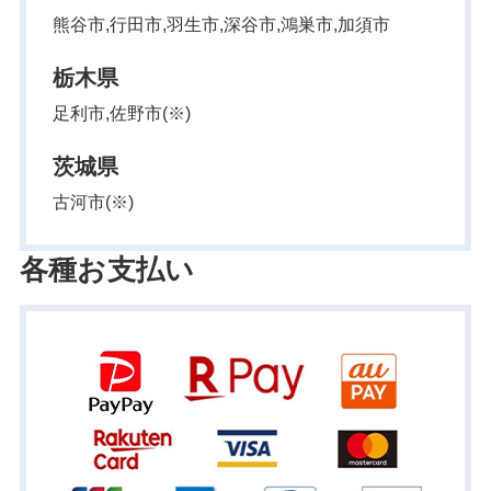
熊谷市,行田市,羽生市,深谷市,鴻巣市,加須市
栃木県
足利市,佐野市(※)
茨城県
古河市(※)
各種お支払い