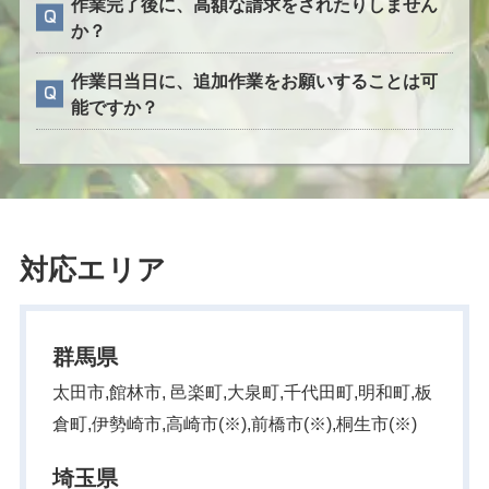
作業完了後に、高額な請求をされたりしません
か？
作業日当日に、追加作業をお願いすることは可
能ですか？
対応エリア
群馬県
太田市,館林市, 邑楽町,大泉町,千代田町,明和町,板
倉町,伊勢崎市,高崎市(※),前橋市(※),桐生市(※)
埼玉県