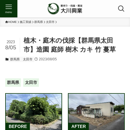
menu
HOME
施工実績
群馬県
太田市
植木・庭木の伐採【群馬県太田
2023
8/05
市】造園 庭師 樹木 カキ 竹 蔓草
2023/08/05
群馬県
太田市
群馬県
太田市
BEFORE
AFTER