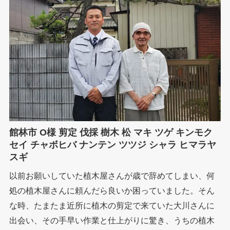
館林市 O様 剪定 伐採 樹木 松 マキ ツゲ キンモク
セイ チャボヒバ ナンテン ツツジ シャラ ヒマラヤ
スギ
以前お願いしていた植木屋さんが歳で辞めてしまい、何
処の植木屋さんに頼んだら良いか困っていました。そん
な時、たまたま近所に植木の剪定で来ていた大川さんに
出会い、その手早い作業と仕上がりに驚き、うちの植木