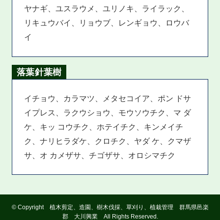
ヤナギ、ユスラウメ、ユリノキ、ライラック、
リキュウバイ、リョウブ、レンギョウ、ロウバ
イ
落葉針葉樹
イチョウ、カラマツ、メタセコイア、ポン ドサ
イプレス、ラクウショウ、モウソウチク、マ ダ
ケ、キッ コウチク、ホテイチク、キンメイチ
ク、ナリヒラダケ、クロチク、ヤダ ケ、クマザ
サ、オ カメザサ、チゴザサ、オロシマチク
©
Copyright 植木剪定、造園、樹木伐採、草刈り、植栽管理 群馬県邑楽
郡 大川興業 All Rights Reserved.