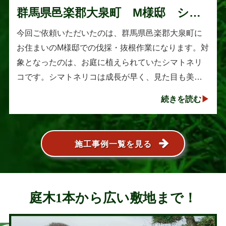
群馬県邑楽郡大泉町 M様邸 シマ
トネリコの伐採と抜根作業
今回ご依頼いただいたのは、群馬県邑楽郡大泉町に
お住まいのM様邸での伐採・抜根作業になります。対
象となったのは、お庭に植えられていたシマトネリ
コです。シマトネリコは成長が早く、見た目も美し
い人気の植木ですが、定期的な剪定を行わないと枝
続きを読む
葉が大きく広がり、お庭の管･･･
施工事例一覧を見る
庭木1本から広い敷地まで！