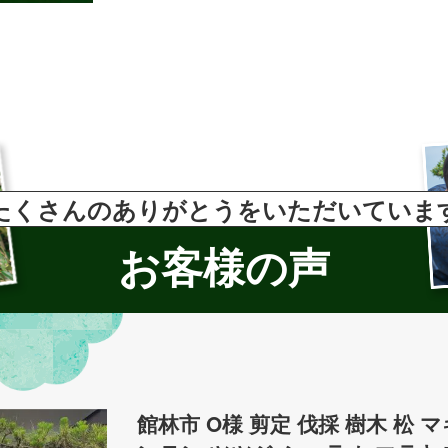
たくさんのありがとうをいただいていま
お客様の声
館林市 O様 剪定 伐採 樹木 松