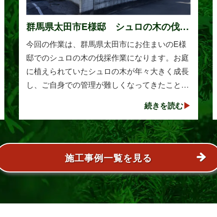
群馬県太田市E様邸 シュロの木の伐採
作業
今回の作業は、群馬県太田市にお住まいのE様
邸でのシュロの木の伐採作業になります。お庭
に植えられていたシュロの木が年々大きく成長
し、ご自身での管理が難しくなってきたことか
らご相談をいただきました。シュロは丈夫で育
続きを読む
てやすい樹木として知られていますが、一度大
きくな･･･
施工事例一覧を見る