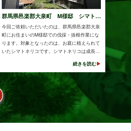
群馬県邑楽郡大泉町 M様邸 シマトネ
リコの伐採と抜根作業
今回ご依頼いただいたのは、群馬県邑楽郡大泉
町にお住まいのM様邸での伐採・抜根作業にな
ります。対象となったのは、お庭に植えられて
いたシマトネリコです。シマトネリコは成長が
早く、見た目も美しい人気の植木ですが、定期
続きを読む
的な剪定を行わないと枝葉が大きく広がり、お
庭の管･･･