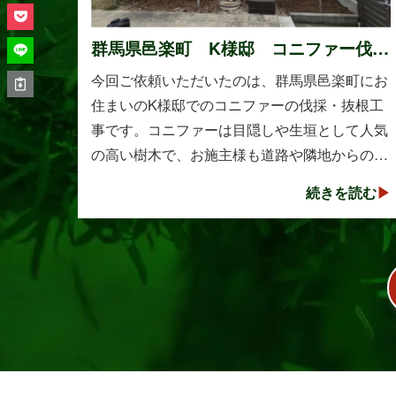
群馬県邑楽町 K様邸 コニファー伐
採・抜根工事
今回ご依頼いただいたのは、群馬県邑楽町にお
住まいのK様邸でのコニファーの伐採・抜根工
事です。コニファーは目隠しや生垣として人気
の高い樹木で、お施主様も道路や隣地からの視
線を遮る目的で植えられたそうです。しかし、
続きを読む
年数の経過とともに想像以上に大きく成長し、
枝葉が･･･