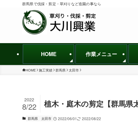
群馬県で伐採・剪定・草刈りなど造園の事なら
HOME
作業メニュー
HOME
施工実績
群馬県
太田市
2022
植木・庭木の剪定【群馬県太
8/22
群馬県
太田市
2022/06/01
2022/08/22