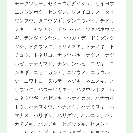
モークツリー、セイヨウボダイジュ、セイヨウ
ニンジンボク、センダン、ソメイヨシノ、タイ
ワンフウ、タニウツギ、ダンコウバイ、チドリ
ノキ、チャンチン、チンシバイ、ツクバネウツ
ギ、テンダイウヤク、トウカエデ、ドウダンツ
ツジ、ドクウツギ、トサミズキ、トチノキ、ト
チュウ、トネリコ、ナツツバキ、ナツメ、ナツ
ハゼ、ナナカマド、ナンキンハゼ、ニガキ、ニ
シキギ、ニセアカシア、ニワウメ、ニワウル
シ、ニワトコ、ヌルデ、ネジキ、ネムノキ、ノ
リウツギ、ハウチワカエデ、ハクウンボク、ハ
コネウツギ、ハゼノキ、ハナイカダ、ハナカイ
ドウ、ハナズオウ、ハナノキ、ハナミズキ、ハ
マナス、ハリギリ、ハリグワ、ハルニレ、ハン
カチノキ、ハンノキ、ヒメウツギ、ヒメシャ
ラ、ヒメリンゴ、ヒュウガミズキ、ビヨウヤナ