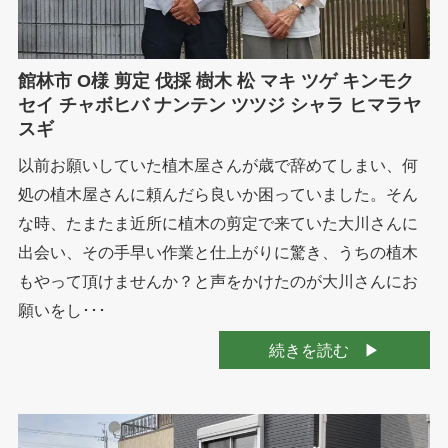
館林市 O様 剪定 伐採 樹木 松 マキ ツゲ キンモク
セイ チャボヒバ ナンテン ツツジ シャラ ヒマラヤ
スギ
以前お願いしていた植木屋さんが歳で辞めてしまい、何
処の植木屋さんに頼んだら良いか困っていました。そん
な時、たまたま近所に植木の剪定で来ていた大川さんに
出会い、その手早い作業と仕上がりに驚き、うちの植木
もやって頂けませんか？と声をかけたのが大川さんにお
願いをし･･･
続きを読む