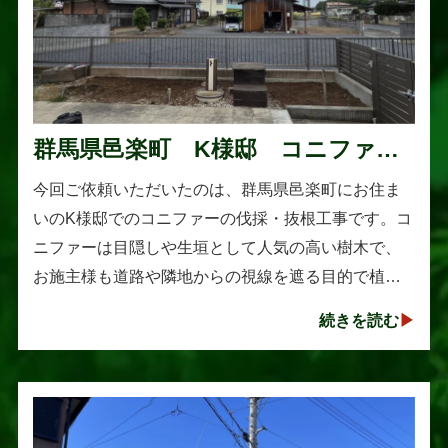
群馬県邑楽町 K様邸 コニファー
伐採・抜根工事
今回ご依頼いただいたのは、群馬県邑楽町にお住ま
いのK様邸でのコニファーの伐採・抜根工事です。コ
ニファーは目隠しや生垣として人気の高い樹木で、
お施主様も道路や隣地からの視線を遮る目的で植え
られたそうです。しかし、年数の経過とともに想像
続きを読む
以上に大きく成長し、枝葉が･･･