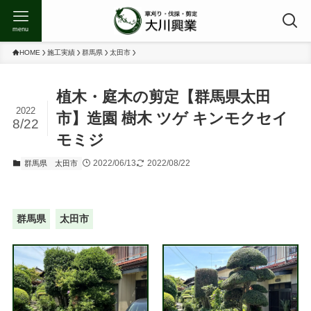
menu
HOME
施工実績
群馬県
太田市
植木・庭木の剪定【群馬県太田
2022
市】造園 樹木 ツゲ キンモクセイ
8/22
モミジ
2022/06/13
2022/08/22
群馬県
太田市
群馬県
太田市