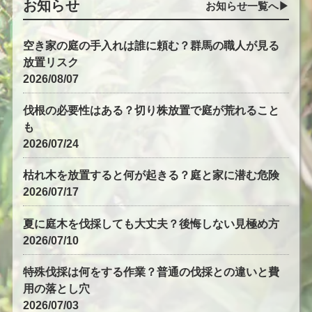
お知らせ
お知らせ一覧へ▶︎
空き家の庭の手入れは誰に頼む？群馬の職人が見る
放置リスク
2026/08/07
伐根の必要性はある？切り株放置で庭が荒れること
も
2026/07/24
枯れ木を放置すると何が起きる？庭と家に潜む危険
2026/07/17
夏に庭木を伐採しても大丈夫？後悔しない見極め方
2026/07/10
特殊伐採は何をする作業？普通の伐採との違いと費
用の落とし穴
2026/07/03