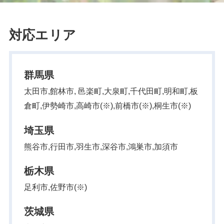
対応エリア
群馬県
太田市,館林市, 邑楽町,大泉町,千代田町,明和町,板
倉町,伊勢崎市,高崎市(※),前橋市(※),桐生市(※)
埼玉県
熊谷市,行田市,羽生市,深谷市,鴻巣市,加須市
栃木県
足利市,佐野市(※)
茨城県