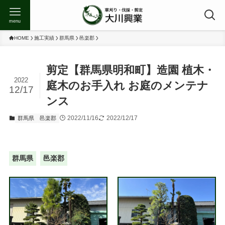
menu
HOME
施工実績
群馬県
邑楽郡
剪定【群馬県明和町】造園 植木・
2022
庭木のお手入れ お庭のメンテナ
12/17
ンス
2022/11/16
2022/12/17
群馬県
邑楽郡
群馬県
邑楽郡