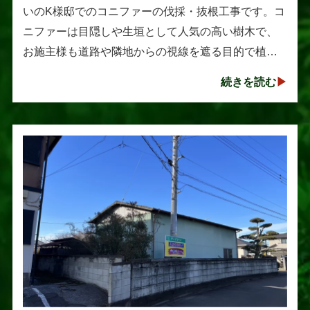
いのK様邸でのコニファーの伐採・抜根工事です。コ
ニファーは目隠しや生垣として人気の高い樹木で、
お施主様も道路や隣地からの視線を遮る目的で植え
られたそうです。しかし、年数の経過とともに想像
続きを読む
以上に大きく成長し、枝葉が･･･