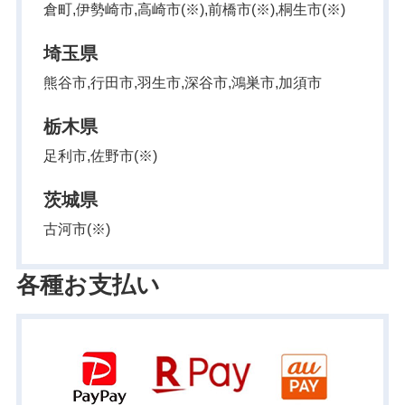
倉町,伊勢崎市,高崎市(※),前橋市(※),桐生市(※)
埼玉県
熊谷市,行田市,羽生市,深谷市,鴻巣市,加須市
栃木県
足利市,佐野市(※)
茨城県
古河市(※)
各種お支払い