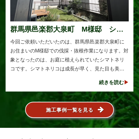
群馬県邑楽郡大泉町 M様邸 シマ
トネリコの伐採と抜根作業
今回ご依頼いただいたのは、群馬県邑楽郡大泉町に
お住まいのM様邸での伐採・抜根作業になります。対
象となったのは、お庭に植えられていたシマトネリ
コです。シマトネリコは成長が早く、見た目も美し
い人気の植木ですが、定期的な剪定を行わないと枝
続きを読む
葉が大きく広がり、お庭の管･･･
施工事例一覧を見る