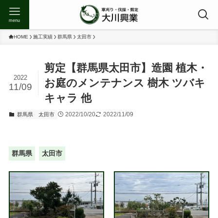
menu
HOME
施工実績
群馬県
太田市
剪定【群馬県太田市】造園 植木・
2022
お庭のメンテナンス 樹木 ツバキ
11/09
キャラ 他
2022/10/20
2022/11/09
群馬県
太田市
群馬県
太田市