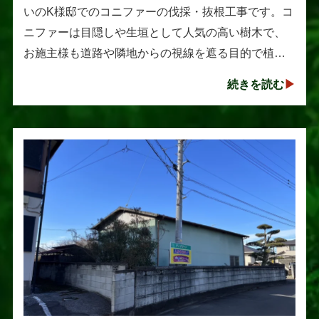
いのK様邸でのコニファーの伐採・抜根工事です。コ
ニファーは目隠しや生垣として人気の高い樹木で、
お施主様も道路や隣地からの視線を遮る目的で植え
られたそうです。しかし、年数の経過とともに想像
続きを読む
以上に大きく成長し、枝葉が･･･