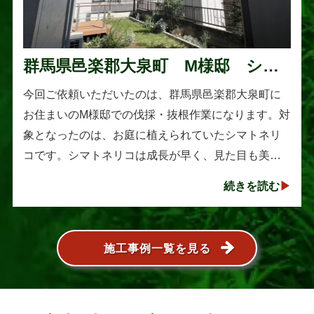
群馬県邑楽郡大泉町 M様邸 シマ
トネリコの伐採と抜根作業
今回ご依頼いただいたのは、群馬県邑楽郡大泉町に
お住まいのM様邸での伐採・抜根作業になります。対
象となったのは、お庭に植えられていたシマトネリ
コです。シマトネリコは成長が早く、見た目も美し
い人気の植木ですが、定期的な剪定を行わないと枝
続きを読む
葉が大きく広がり、お庭の管･･･
施工事例一覧を見る