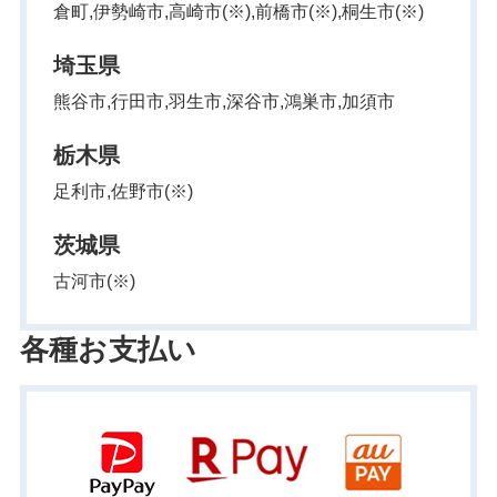
倉町,伊勢崎市,高崎市(※),前橋市(※),桐生市(※)
埼玉県
熊谷市,行田市,羽生市,深谷市,鴻巣市,加須市
栃木県
足利市,佐野市(※)
茨城県
古河市(※)
各種お支払い