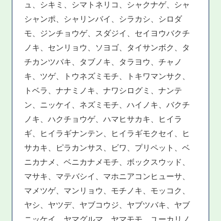
ュ、シキミ、シマトネリコ、シャクナゲ、シャ
シャンポ、シャリンバイ、シラカシ、シロダ
モ、ジンチョウゲ、スダジイ、セイヨウバクチ
ノキ、センリョウ、ソヨゴ、タイサンボク、タ
チカンツバキ、タブノキ、タラヨウ、チャノ
キ、ツゲ、トウネズミモチ、トキワマンサク、
トベラ、ナナミノキ、ナワシログミ、ナンテ
ン、ニッケイ、ネズミモチ、ハイノキ、バクチ
ノキ、ハクチョウゲ、ハマヒサカキ、ヒイラ
ギ、ヒイラギナンテン、ヒイラギモクセイ、ヒ
サカキ、ピラカンサス、ビワ、プリペット、ベ
ニカナメ、ベニカナメモチ、ボックスウッド、
マサキ、マテバシイ、マホニアコンヒューサ、
マメツゲ、マンリョウ、モチノキ、モッコク、
ヤシ、ヤツデ、ヤブコウジ、ヤブツバキ、ヤブ
ニッケイ、ヤマグルマ、ヤマモモ、ユーカリノ