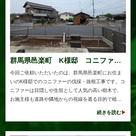
群馬県邑楽町 K様邸 コニファー
伐採・抜根工事
今回ご依頼いただいたのは、群馬県邑楽町にお住ま
いのK様邸でのコニファーの伐採・抜根工事です。コ
ニファーは目隠しや生垣として人気の高い樹木で、
お施主様も道路や隣地からの視線を遮る目的で植え
られたそうです。しかし、年数の経過とともに想像
続きを読む
以上に大きく成長し、枝葉が･･･