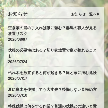
お知らせ
お知らせ一覧へ▶︎
空き家の庭の手入れは誰に頼む？群馬の職人が見る
放置リスク
2026/08/07
伐根の必要性はある？切り株放置で庭が荒れること
も
2026/07/24
枯れ木を放置すると何が起きる？庭と家に潜む危険
2026/07/17
夏に庭木を伐採しても大丈夫？後悔しない見極め方
2026/07/10
特殊伐採は何をする作業？普通の伐採との違いと費