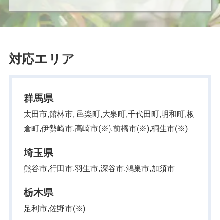
対応エリア
群馬県
太田市,館林市, 邑楽町,大泉町,千代田町,明和町,板
倉町,伊勢崎市,高崎市(※),前橋市(※),桐生市(※)
埼玉県
熊谷市,行田市,羽生市,深谷市,鴻巣市,加須市
栃木県
足利市,佐野市(※)