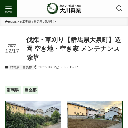
menu
HOME
施工実績
群馬県
邑楽郡
伐採・草刈り【群馬県大泉町】造
2022
園 空き地・空き家 メンテナンス
12/17
除草
2022/10/12
2022/12/17
群馬県
邑楽郡
群馬県
邑楽郡