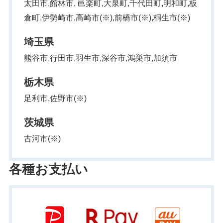
太田市,館林市, 邑楽町,大泉町,千代田町,明和町,板
倉町,伊勢崎市,高崎市(※),前橋市(※),桐生市(※)
埼玉県
熊谷市,行田市,羽生市,深谷市,鴻巣市,加須市
栃木県
足利市,佐野市(※)
茨城県
古河市(※)
各種お支払い