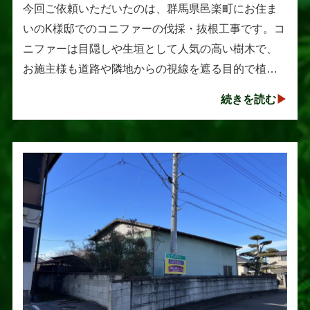
伐採・抜根工事
今回ご依頼いただいたのは、群馬県邑楽町にお住ま
いのK様邸でのコニファーの伐採・抜根工事です。コ
ニファーは目隠しや生垣として人気の高い樹木で、
お施主様も道路や隣地からの視線を遮る目的で植え
られたそうです。しかし、年数の経過とともに想像
続きを読む
以上に大きく成長し、枝葉が･･･