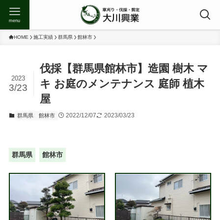
menu
HOME
施工実績
群馬県
館林市
伐採【群馬県館林市】造園 樹木 マ
2023
キ お庭のメンテナンス 庭師 植木
3/23
屋
2022/12/07
2023/03/23
群馬県
館林市
群馬県
館林市