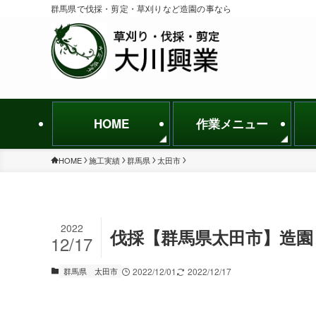
群馬県で伐採・剪定・草刈りなど造園の事なら
HOME
作業メニュー
HOME
施工実績
群馬県
太田市
2022
伐採【群馬県太田市】造園 
12/17
群馬県
太田市
2022/12/01
2022/12/17