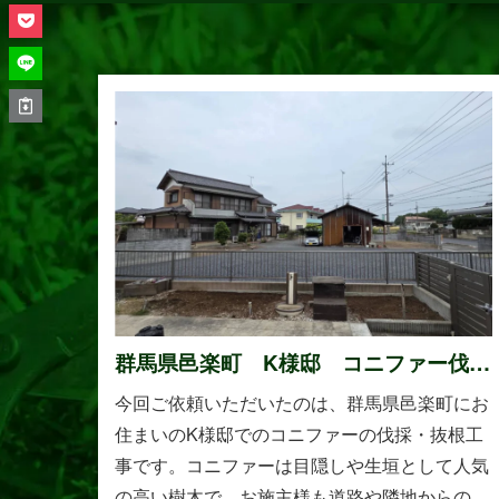
群馬県邑楽町 K様邸 コニファー伐
採・抜根工事
今回ご依頼いただいたのは、群馬県邑楽町にお
住まいのK様邸でのコニファーの伐採・抜根工
事です。コニファーは目隠しや生垣として人気
の高い樹木で、お施主様も道路や隣地からの視