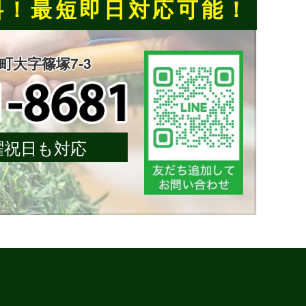
料！
最短即日対応可能！
楽町大字篠塚7-3
 日曜祝日も対応