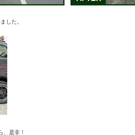
いました。
。
ら、是非！