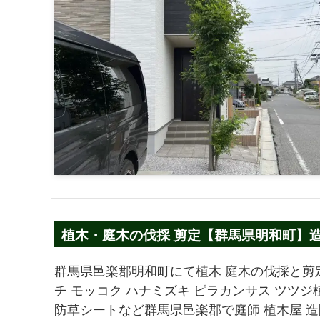
植木・庭木の伐採 剪定【群馬県明和町】造園 
ナミズキ ツツジ
群馬県邑楽郡明和町にて植木 庭木の伐採と剪定
チ モッコク ハナミズキ ピラカンサス ツツジ植
防草シートなど群馬県邑楽郡で庭師 植木屋 