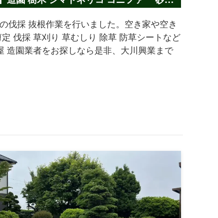
の伐採 抜根作業を行いました。空き家や空き
 伐採 草刈り 草むしり 除草 防草シートなど
屋 造園業者をお探しなら是非、大川興業まで