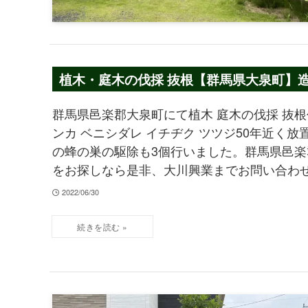
植木・庭木の伐採 抜根【群馬県大泉町】造園
レ 蜂の巣駆除
群馬県邑楽郡大泉町にて植木 庭木の伐採 抜根
ンカ ベニシダレ イチヂク ツツジ50年近く
の蜂の巣の駆除も3個行いました。群馬県邑楽郡
をお探しなら是非、大川興業までお問い合わ
2022/06/30