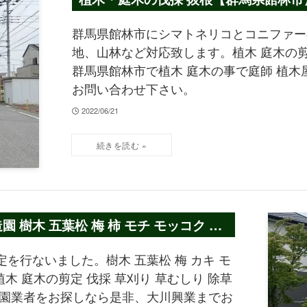
敷き
群馬県館林市にシマトネリコとコニファー
地、山林など対応致します。植木 庭木の剪定
群馬県館林市で植木 庭木の事で庭師 植木
お問い合わせ下さい。
2022/06/21
樹木 五葉松 梅 柿 モチ モッコク ハ
を行ないました。樹木 五葉松 梅 カキ モ
木 庭木の剪定 伐採 草刈り 草むしり 除草
造園業者をお探しなら是非、大川興業までお