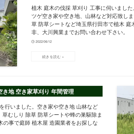
ツジ コブシ ツバキ
植木 庭木の伐採 草刈り 工事に伺いました
ツゲ空き家や空き地、山林など対応致します
草 防草シートなど埼玉県行田市で植木 庭
非、大川興業までお問い合わせ下さい。
2022/06/12
空き地 空き家草刈り 年間管理
業を行いました。空き家や空き地 山林など
り 草むしり 除草 防草シートや蜂の巣駆除ま
木の事で庭師 植木屋 造園業者をお探しな