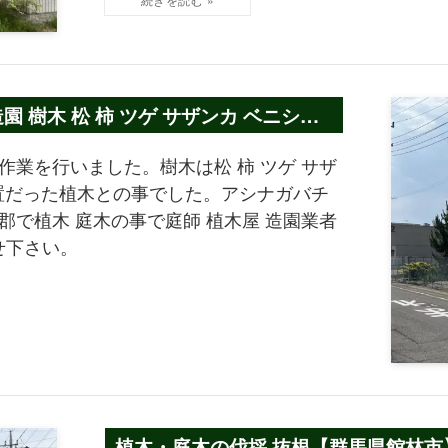
 樹木 松 柿 ツゲ サザンカ ベニシダ
作業を行いました。樹木は松 柿 ツゲ サザ
放置だった植木との事でした。アシナガバチ
で植木 庭木の事で庭師 植木屋 造園業者
せ下さい。
植木・庭木の伐採 抜根【群馬県館林市】