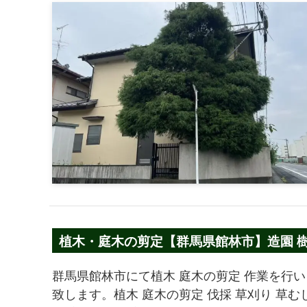
植木・庭木の剪定【群馬県館林市】造園 樹
群馬県館林市にて植木 庭木の剪定 作業を行
致します。植木 庭木の剪定 伐採 草刈り 草