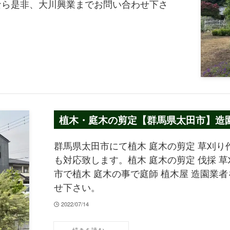
しなら是非、大川興業までお問い合わせ下さ
植木・庭木の剪定【群馬県太田市】造園
群馬県太田市にて植木 庭木の剪定 草刈
も対応致します。植木 庭木の剪定 伐採 草
市で植木 庭木の事で庭師 植木屋 造園業
せ下さい。
2022/07/14