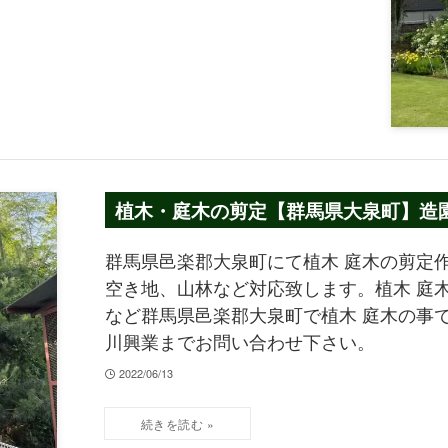
植木・庭木の剪定【群馬県大泉町】造園 
群馬県邑楽郡大泉町にて植木 庭木の剪定作
空き地、山林など対応致します。植木 庭木の
など群馬県邑楽郡大泉町で植木 庭木の事で
川興業までお問い合わせ下さい。
2022/06/13