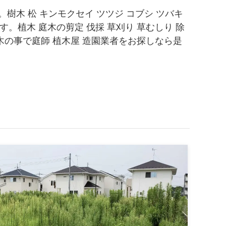
。樹木 松 キンモクセイ ツツジ コブシ ツバキ
。植木 庭木の剪定 伐採 草刈り 草むしり 除
木の事で庭師 植木屋 造園業者をお探しなら是