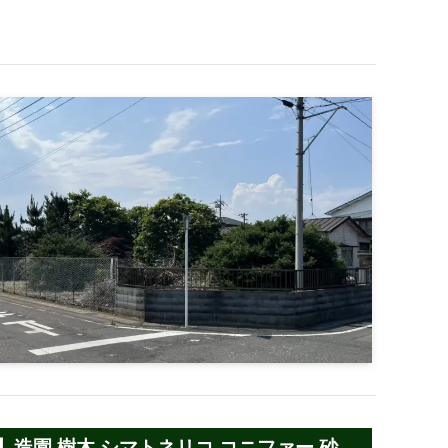
造園 樹木 シマトネリコ コニファー 砂利