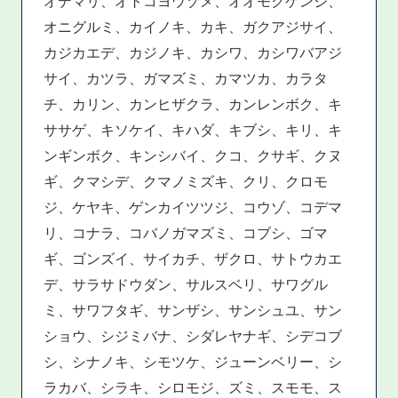
オデマリ、オトコヨウゾメ、オオモクゲンジ、
オニグルミ、カイノキ、カキ、ガクアジサイ、
カジカエデ、カジノキ、カシワ、カシワバアジ
サイ、カツラ、ガマズミ、カマツカ、カラタ
チ、カリン、カンヒザクラ、カンレンボク、キ
ササゲ、キソケイ、キハダ、キブシ、キリ、キ
ンギンボク、キンシバイ、クコ、クサギ、クヌ
ギ、クマシデ、クマノミズキ、クリ、クロモ
ジ、ケヤキ、ゲンカイツツジ、コウゾ、コデマ
リ、コナラ、コバノガマズミ、コブシ、ゴマ
ギ、ゴンズイ、サイカチ、ザクロ、サトウカエ
デ、サラサドウダン、サルスベリ、サワグル
ミ、サワフタギ、サンザシ、サンシュユ、サン
ショウ、シジミバナ、シダレヤナギ、シデコブ
シ、シナノキ、シモツケ、ジューンベリー、シ
ラカバ、シラキ、シロモジ、ズミ、スモモ、ス