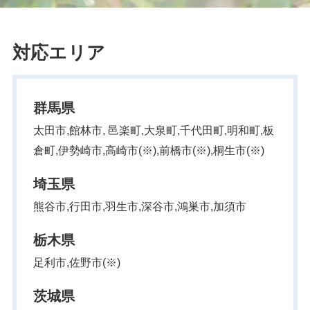
対応エリア
群馬県
太田市,館林市, 邑楽町,大泉町,千代田町,明和町,板
倉町,伊勢崎市,高崎市(※),前橋市(※),桐生市(※)
埼玉県
熊谷市,行田市,羽生市,深谷市,鴻巣市,加須市
栃木県
足利市,佐野市(※)
茨城県