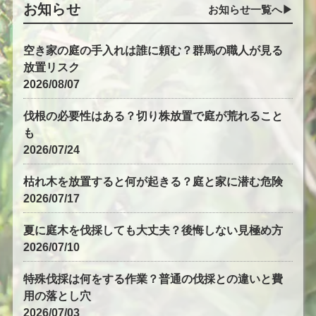
お知らせ
お知らせ一覧へ▶︎
空き家の庭の手入れは誰に頼む？群馬の職人が見る
放置リスク
2026/08/07
伐根の必要性はある？切り株放置で庭が荒れること
も
2026/07/24
枯れ木を放置すると何が起きる？庭と家に潜む危険
2026/07/17
夏に庭木を伐採しても大丈夫？後悔しない見極め方
2026/07/10
特殊伐採は何をする作業？普通の伐採との違いと費
用の落とし穴
2026/07/03