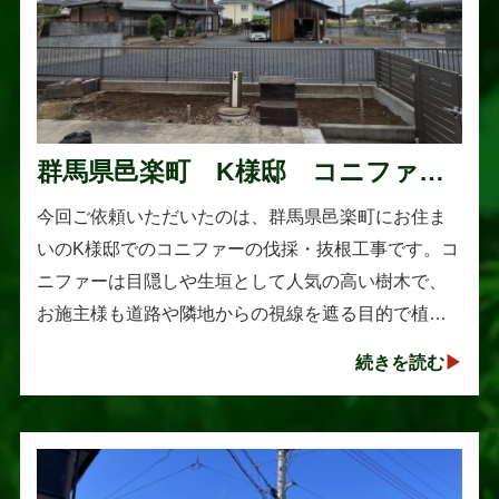
群馬県邑楽町 K様邸 コニファー
伐採・抜根工事
今回ご依頼いただいたのは、群馬県邑楽町にお住ま
いのK様邸でのコニファーの伐採・抜根工事です。コ
ニファーは目隠しや生垣として人気の高い樹木で、
お施主様も道路や隣地からの視線を遮る目的で植え
られたそうです。しかし、年数の経過とともに想像
続きを読む
以上に大きく成長し、枝葉が･･･