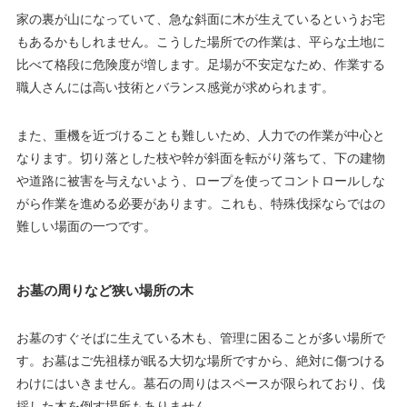
家の裏が山になっていて、急な斜面に木が生えているというお宅
もあるかもしれません。こうした場所での作業は、平らな土地に
比べて格段に危険度が増します。足場が不安定なため、作業する
職人さんには高い技術とバランス感覚が求められます。
また、重機を近づけることも難しいため、人力での作業が中心と
なります。切り落とした枝や幹が斜面を転がり落ちて、下の建物
や道路に被害を与えないよう、ロープを使ってコントロールしな
がら作業を進める必要があります。これも、特殊伐採ならではの
難しい場面の一つです。
お墓の周りなど狭い場所の木
お墓のすぐそばに生えている木も、管理に困ることが多い場所で
す。お墓はご先祖様が眠る大切な場所ですから、絶対に傷つける
わけにはいきません。墓石の周りはスペースが限られており、伐
採した木を倒す場所もありません。