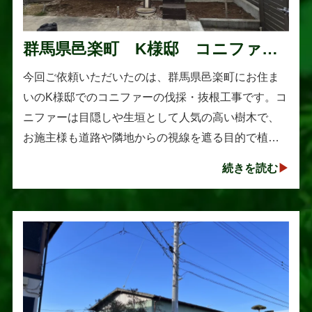
群馬県邑楽町 K様邸 コニファー
伐採・抜根工事
今回ご依頼いただいたのは、群馬県邑楽町にお住ま
いのK様邸でのコニファーの伐採・抜根工事です。コ
ニファーは目隠しや生垣として人気の高い樹木で、
お施主様も道路や隣地からの視線を遮る目的で植え
られたそうです。しかし、年数の経過とともに想像
続きを読む
以上に大きく成長し、枝葉が･･･