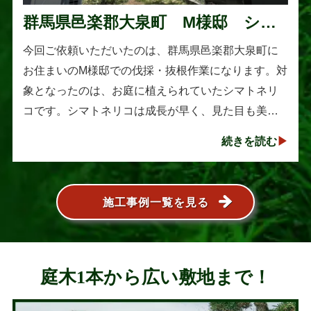
群馬県邑楽郡大泉町 M様邸 シマ
トネリコの伐採と抜根作業
今回ご依頼いただいたのは、群馬県邑楽郡大泉町に
お住まいのM様邸での伐採・抜根作業になります。対
象となったのは、お庭に植えられていたシマトネリ
コです。シマトネリコは成長が早く、見た目も美し
い人気の植木ですが、定期的な剪定を行わないと枝
続きを読む
葉が大きく広がり、お庭の管･･･
施工事例一覧を見る
庭木1本から広い敷地まで！