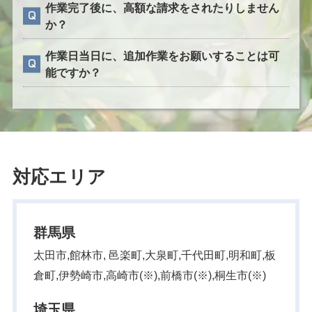
作業完了後に、高額な請求をされたりしません
か？
作業日当日に、追加作業をお願いすることは可
能ですか？
対応エリア
群馬県
太田市,館林市, 邑楽町,大泉町,千代田町,明和町,板
倉町,伊勢崎市,高崎市(※),前橋市(※),桐生市(※)
埼玉県