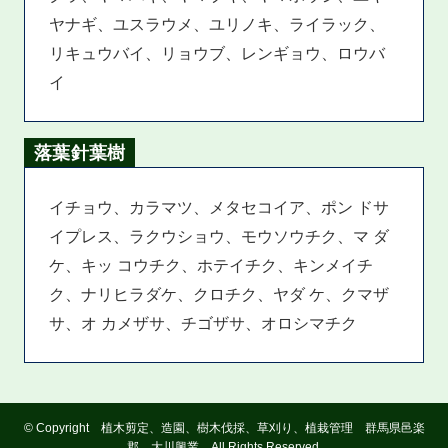
ヤナギ、ユスラウメ、ユリノキ、ライラック、
リキュウバイ、リョウブ、レンギョウ、ロウバ
イ
落葉針葉樹
イチョウ、カラマツ、メタセコイア、ポン ドサ
イプレス、ラクウショウ、モウソウチク、マ ダ
ケ、キッ コウチク、ホテイチク、キンメイチ
ク、ナリヒラダケ、クロチク、ヤダ ケ、クマザ
サ、オ カメザサ、チゴザサ、オロシマチク
©
Copyright 植木剪定、造園、樹木伐採、草刈り、植栽管理 群馬県邑楽
郡 大川興業 All Rights Reserved.