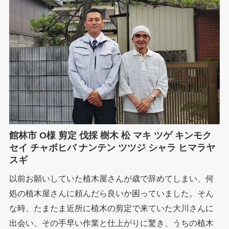
館林市 O様 剪定 伐採 樹木 松 マキ ツゲ キンモク
セイ チャボヒバ ナンテン ツツジ シャラ ヒマラヤ
スギ
以前お願いしていた植木屋さんが歳で辞めてしまい、何
処の植木屋さんに頼んだら良いか困っていました。そん
な時、たまたま近所に植木の剪定で来ていた大川さんに
出会い、その手早い作業と仕上がりに驚き、うちの植木