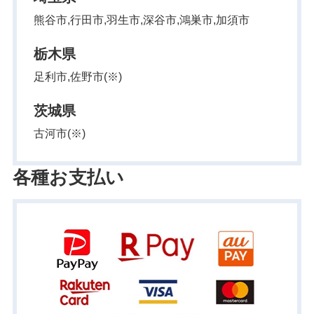
熊谷市,行田市,羽生市,深谷市,鴻巣市,加須市
栃木県
足利市,佐野市(※)
茨城県
古河市(※)
各種お支払い