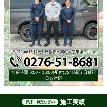
〒370-0615 群馬県邑楽郡邑楽町大字篠塚７－３
営業時間 9:00～16:00(受付は24時間) 日曜祝
日も対応
施工実績
伐採・剪定などの