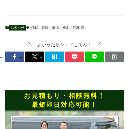
お知らせ
伐採
造園
庭木
植木
館林 市
よかったらシェアしてね！
お見積もり・相談無料！
最短即日対応可能！