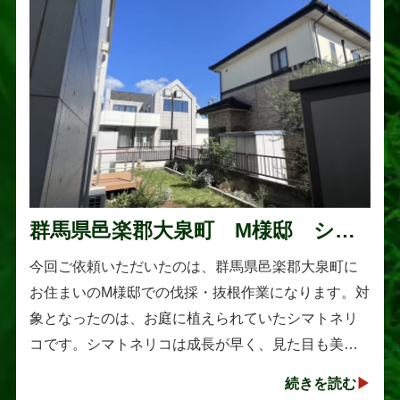
群馬県邑楽郡大泉町 M様邸 シマ
トネリコの伐採と抜根作業
今回ご依頼いただいたのは、群馬県邑楽郡大泉町に
お住まいのM様邸での伐採・抜根作業になります。対
象となったのは、お庭に植えられていたシマトネリ
コです。シマトネリコは成長が早く、見た目も美し
い人気の植木ですが、定期的な剪定を行わないと枝
続きを読む
葉が大きく広がり、お庭の管･･･