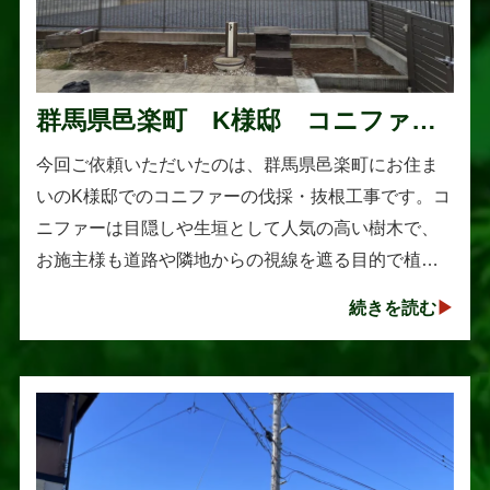
群馬県邑楽町 K様邸 コニファー
伐採・抜根工事
今回ご依頼いただいたのは、群馬県邑楽町にお住ま
いのK様邸でのコニファーの伐採・抜根工事です。コ
ニファーは目隠しや生垣として人気の高い樹木で、
お施主様も道路や隣地からの視線を遮る目的で植え
られたそうです。しかし、年数の経過とともに想像
続きを読む
以上に大きく成長し、枝葉が･･･