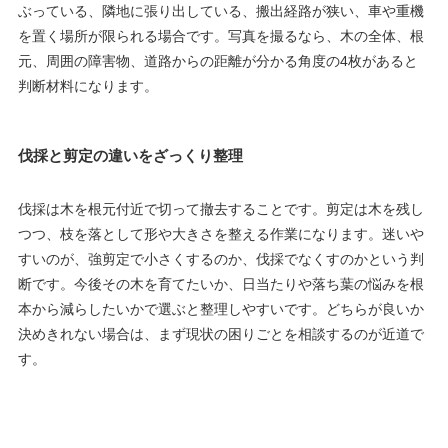
ぶっている、隣地に張り出している、搬出経路が狭い、車や重機
を置く場所が限られる場合です。写真を撮るなら、木の全体、根
元、周囲の障害物、道路からの距離が分かる角度の4枚があると
判断材料になります。
伐採と剪定の違いをざっくり整理
伐採は木を根元付近で切って撤去することです。剪定は木を残し
つつ、枝を落として形や大きさを整える作業になります。迷いや
すいのが、強剪定で小さくするのか、伐採でなくすのかという判
断です。今後その木を育てたいか、日当たりや落ち葉の悩みを根
本から減らしたいかで選ぶと整理しやすいです。どちらが良いか
決めきれない場合は、まず現状の困りごとを相談するのが近道で
す。