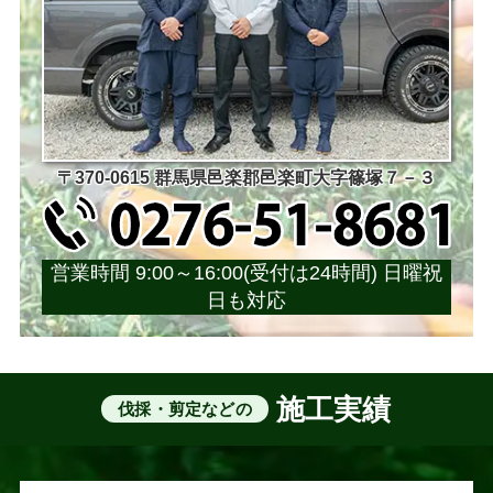
〒370-0615 群馬県邑楽郡邑楽町大字篠塚７－３
営業時間 9:00～16:00(受付は24時間) 日曜祝
日も対応
施工実績
伐採・剪定などの