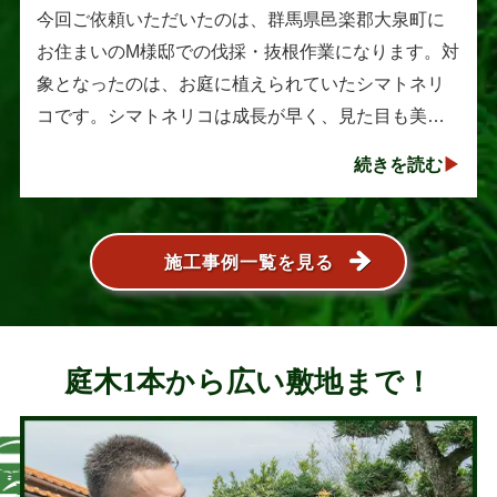
トネリコの伐採と抜根作業
今回ご依頼いただいたのは、群馬県邑楽郡大泉町に
お住まいのM様邸での伐採・抜根作業になります。対
象となったのは、お庭に植えられていたシマトネリ
コです。シマトネリコは成長が早く、見た目も美し
い人気の植木ですが、定期的な剪定を行わないと枝
続きを読む
葉が大きく広がり、お庭の管･･･
施工事例一覧を見る
庭木1本から広い敷地まで！