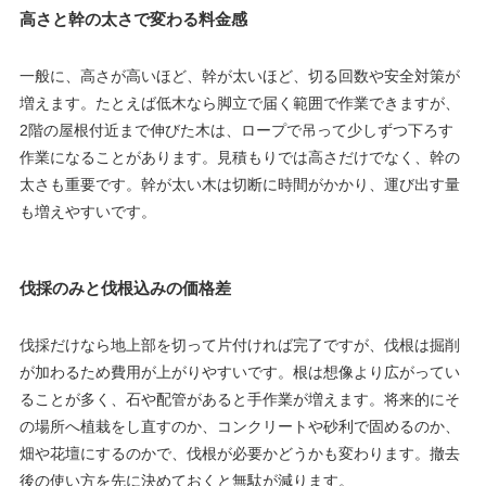
高さと幹の太さで変わる料金感
一般に、高さが高いほど、幹が太いほど、切る回数や安全対策が
増えます。たとえば低木なら脚立で届く範囲で作業できますが、
2階の屋根付近まで伸びた木は、ロープで吊って少しずつ下ろす
作業になることがあります。見積もりでは高さだけでなく、幹の
太さも重要です。幹が太い木は切断に時間がかかり、運び出す量
も増えやすいです。
伐採のみと伐根込みの価格差
伐採だけなら地上部を切って片付ければ完了ですが、伐根は掘削
が加わるため費用が上がりやすいです。根は想像より広がってい
ることが多く、石や配管があると手作業が増えます。将来的にそ
の場所へ植栽をし直すのか、コンクリートや砂利で固めるのか、
畑や花壇にするのかで、伐根が必要かどうかも変わります。撤去
後の使い方を先に決めておくと無駄が減ります。