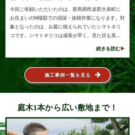
トネリコの伐採と抜根作業
今回ご依頼いただいたのは、群馬県邑楽郡大泉町に
お住まいのM様邸での伐採・抜根作業になります。対
象となったのは、お庭に植えられていたシマトネリ
コです。シマトネリコは成長が早く、見た目も美し
い人気の植木ですが、定期的な剪定を行わないと枝
続きを読む
葉が大きく広がり、お庭の管･･･
施工事例一覧を見る
庭木1本から広い敷地まで！