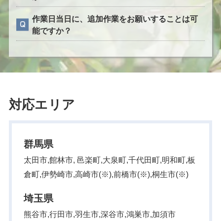
作業日当日に、追加作業をお願いすることは可
能ですか？
対応エリア
群馬県
太田市,館林市, 邑楽町,大泉町,千代田町,明和町,板
倉町,伊勢崎市,高崎市(※),前橋市(※),桐生市(※)
埼玉県
熊谷市,行田市,羽生市,深谷市,鴻巣市,加須市