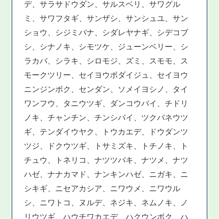
デ、サラサドウダン、サルスベリ、サワグル
ミ、サワフタギ、サンザシ、サンシュユ、サン
ショウ、シジミバナ、シダレヤナギ、シデコブ
シ、シナノキ、シモツケ、ジューンベリー、シ
ラカバ、シラキ、シロモジ、ズミ、スモモ、ス
モークツリー、セイヨウボダイジュ、セイヨウ
ニンジンボク、センダン、ソメイヨシノ、タイ
ワンフウ、タニウツギ、ダンコウバイ、チドリ
ノキ、チャンチン、チンシバイ、ツクバネウツ
ギ、テンダイウヤク、トウカエデ、ドウダンツ
ツジ、ドクウツギ、トサミズキ、トチノキ、ト
チュウ、トネリコ、ナツツバキ、ナツメ、ナツ
ハゼ、ナナカマド、ナンキンハゼ、ニガキ、ニ
シキギ、ニセアカシア、ニワウメ、ニワウル
シ、ニワトコ、ヌルデ、ネジキ、ネムノキ、ノ
リウツギ、ハウチワカエデ、ハクウンボク、ハ