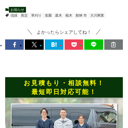
お知らせ
伐採
剪定
草刈り
造園
庭木
植木
館林 市
大川興業
よかったらシェアしてね！
お見積もり・相談無料！
最短即日対応可能！