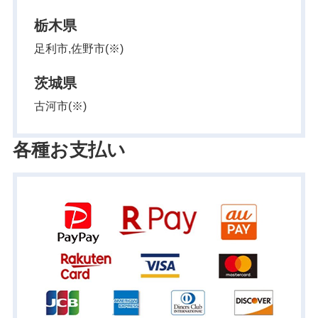
栃木県
足利市,佐野市(※)
茨城県
古河市(※)
各種お支払い