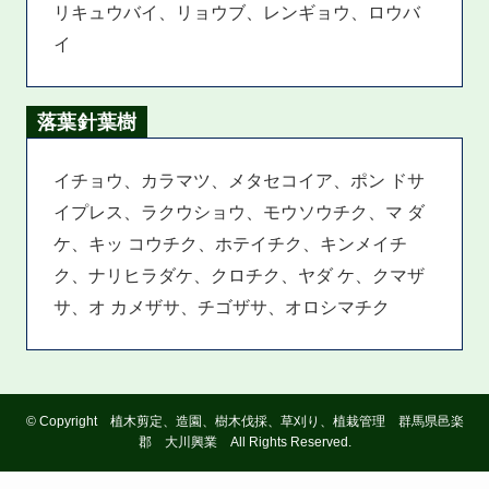
リキュウバイ、リョウブ、レンギョウ、ロウバ
イ
落葉針葉樹
イチョウ、カラマツ、メタセコイア、ポン ドサ
イプレス、ラクウショウ、モウソウチク、マ ダ
ケ、キッ コウチク、ホテイチク、キンメイチ
ク、ナリヒラダケ、クロチク、ヤダ ケ、クマザ
サ、オ カメザサ、チゴザサ、オロシマチク
©
Copyright 植木剪定、造園、樹木伐採、草刈り、植栽管理 群馬県邑楽
郡 大川興業 All Rights Reserved.