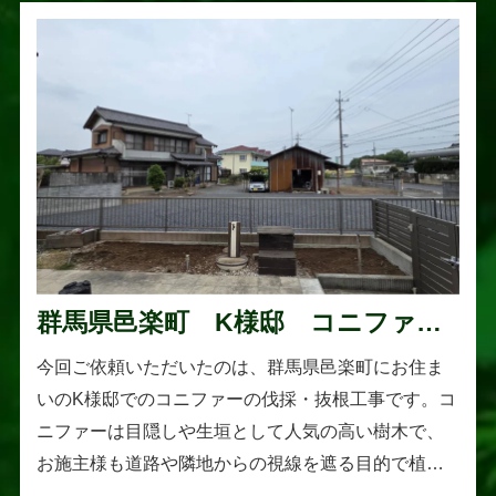
群馬県邑楽町 K様邸 コニファー
伐採・抜根工事
今回ご依頼いただいたのは、群馬県邑楽町にお住ま
いのK様邸でのコニファーの伐採・抜根工事です。コ
ニファーは目隠しや生垣として人気の高い樹木で、
お施主様も道路や隣地からの視線を遮る目的で植え
られたそうです。しかし、年数の経過とともに想像