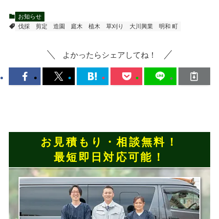
お知らせ
伐採
剪定
造園
庭木
植木
草刈り
大川興業
明和 町
よかったらシェアしてね！
お見積もり・相談無料！
最短即日対応可能！