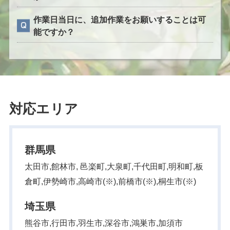
作業日当日に、追加作業をお願いすることは可
能ですか？
対応エリア
群馬県
太田市,館林市, 邑楽町,大泉町,千代田町,明和町,板
倉町,伊勢崎市,高崎市(※),前橋市(※),桐生市(※)
埼玉県
熊谷市,行田市,羽生市,深谷市,鴻巣市,加須市