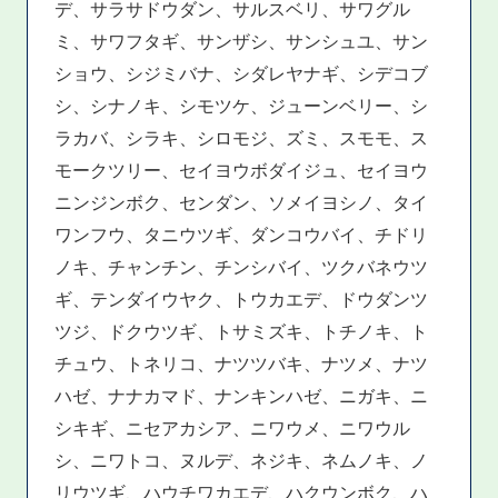
デ、サラサドウダン、サルスベリ、サワグル
ミ、サワフタギ、サンザシ、サンシュユ、サン
ショウ、シジミバナ、シダレヤナギ、シデコブ
シ、シナノキ、シモツケ、ジューンベリー、シ
ラカバ、シラキ、シロモジ、ズミ、スモモ、ス
モークツリー、セイヨウボダイジュ、セイヨウ
ニンジンボク、センダン、ソメイヨシノ、タイ
ワンフウ、タニウツギ、ダンコウバイ、チドリ
ノキ、チャンチン、チンシバイ、ツクバネウツ
ギ、テンダイウヤク、トウカエデ、ドウダンツ
ツジ、ドクウツギ、トサミズキ、トチノキ、ト
チュウ、トネリコ、ナツツバキ、ナツメ、ナツ
ハゼ、ナナカマド、ナンキンハゼ、ニガキ、ニ
シキギ、ニセアカシア、ニワウメ、ニワウル
シ、ニワトコ、ヌルデ、ネジキ、ネムノキ、ノ
リウツギ、ハウチワカエデ、ハクウンボク、ハ