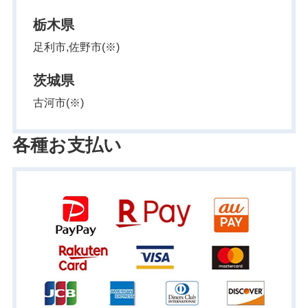
栃木県
足利市,佐野市(※)
茨城県
古河市(※)
各種お支払い