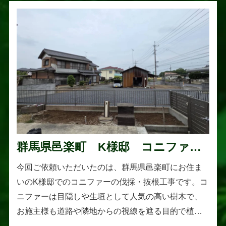
群馬県邑楽町 K様邸 コニファー
伐採・抜根工事
今回ご依頼いただいたのは、群馬県邑楽町にお住ま
いのK様邸でのコニファーの伐採・抜根工事です。コ
ニファーは目隠しや生垣として人気の高い樹木で、
お施主様も道路や隣地からの視線を遮る目的で植え
られたそうです。しかし、年数の経過とともに想像