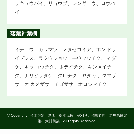
リキュウバイ、リョウブ、レンギョウ、ロウバ
イ
落葉針葉樹
イチョウ、カラマツ、メタセコイア、ポン ドサ
イプレス、ラクウショウ、モウソウチク、マ ダ
ケ、キッ コウチク、ホテイチク、キンメイチ
ク、ナリヒラダケ、クロチク、ヤダ ケ、クマザ
サ、オ カメザサ、チゴザサ、オロシマチク
©
Copyright 植木剪定、造園、樹木伐採、草刈り、植栽管理 群馬県邑楽
郡 大川興業 All Rights Reserved.