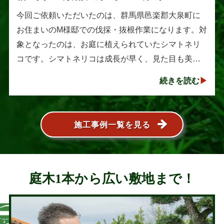
トネリコの伐採と抜根作業
今回ご依頼いただいたのは、群馬県邑楽郡大泉町に
お住まいのM様邸での伐採・抜根作業になります。対
象となったのは、お庭に植えられていたシマトネリ
コです。シマトネリコは成長が早く、見た目も美し
い人気の植木ですが、定期的な剪定を行わないと枝
続きを読む
葉が大きく広がり、お庭の管･･･
施工事例一覧を見る
庭木1本から広い敷地まで！