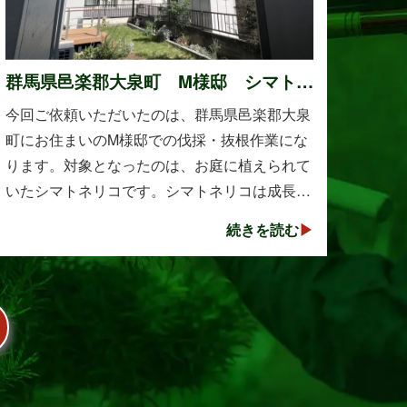
群馬県邑楽郡大泉町 M様邸 シマトネ
リコの伐採と抜根作業
今回ご依頼いただいたのは、群馬県邑楽郡大泉
町にお住まいのM様邸での伐採・抜根作業にな
ります。対象となったのは、お庭に植えられて
いたシマトネリコです。シマトネリコは成長が
早く、見た目も美しい人気の植木ですが、定期
続きを読む
的な剪定を行わないと枝葉が大きく広がり、お
庭の管･･･