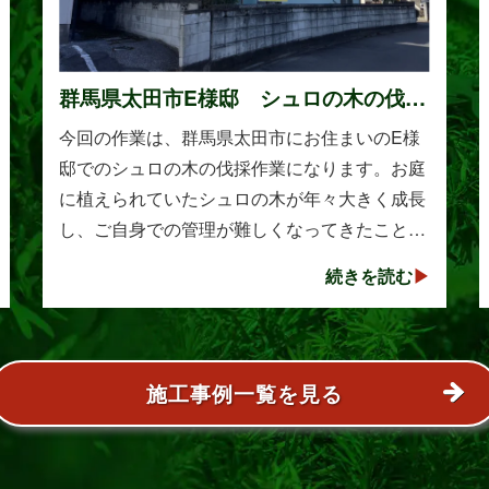
群馬県太田市E様邸 シュロの木の伐採
作業
今回の作業は、群馬県太田市にお住まいのE様
邸でのシュロの木の伐採作業になります。お庭
に植えられていたシュロの木が年々大きく成長
し、ご自身での管理が難しくなってきたことか
らご相談をいただきました。シュロは丈夫で育
続きを読む
てやすい樹木として知られていますが、一度大
きくな･･･
施工事例一覧を見る