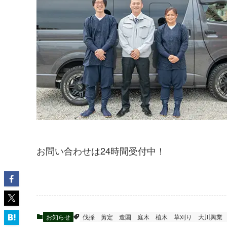
お問い合わせは24時間受付中！
お知らせ
伐採
剪定
造園
庭木
植木
草刈り
大川興業