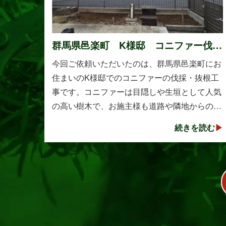
群馬県邑楽町 K様邸 コニファー伐
採・抜根工事
今回ご依頼いただいたのは、群馬県邑楽町にお
住まいのK様邸でのコニファーの伐採・抜根工
事です。コニファーは目隠しや生垣として人気
の高い樹木で、お施主様も道路や隣地からの視
線を遮る目的で植えられたそうです。しかし、
続きを読む
年数の経過とともに想像以上に大きく成長し、
枝葉が･･･