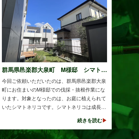
群馬県邑楽郡大泉町 M様邸 シマトネ
リコの伐採と抜根作業
今回ご依頼いただいたのは、群馬県邑楽郡大泉
町にお住まいのM様邸での伐採・抜根作業にな
ります。対象となったのは、お庭に植えられて
いたシマトネリコです。シマトネリコは成長が
早く、見た目も美しい人気の植木ですが、定期
続きを読む
的な剪定を行わないと枝葉が大きく広がり、お
庭の管･･･