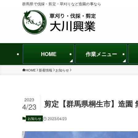
群馬県で伐採・剪定・草刈りなど造園の事なら
HOME
作業メニュー
HOME
新着情報
お知らせ
2023
剪定【群馬県桐生市】造園 
4/23
お知らせ
2023/04/23