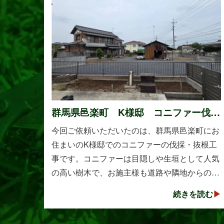
群馬県邑楽町 K様邸 コニファー伐
採・抜根工事
今回ご依頼いただいたのは、群馬県邑楽町にお
住まいのK様邸でのコニファーの伐採・抜根工
事です。コニファーは目隠しや生垣として人気
の高い樹木で、お施主様も道路や隣地からの視
線を遮る目的で植えられたそうです。しかし、
続きを読む
年数の経過とともに想像以上に大きく成長し、
枝葉が･･･