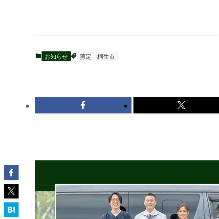
お知らせ
剪定
桐生市