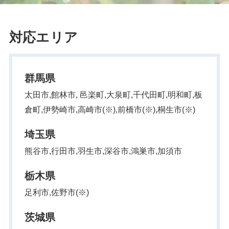
対応エリア
群馬県
太田市,館林市, 邑楽町,大泉町,千代田町,明和町,板
倉町,伊勢崎市,高崎市(※),前橋市(※),桐生市(※)
埼玉県
熊谷市,行田市,羽生市,深谷市,鴻巣市,加須市
栃木県
足利市,佐野市(※)
茨城県