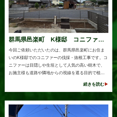
群馬県邑楽町 K様邸 コニファー
伐採・抜根工事
今回ご依頼いただいたのは、群馬県邑楽町にお住ま
いのK様邸でのコニファーの伐採・抜根工事です。コ
ニファーは目隠しや生垣として人気の高い樹木で、
お施主様も道路や隣地からの視線を遮る目的で植え
られたそうです。しかし、年数の経過とともに想像
続きを読む
以上に大きく成長し、枝葉が･･･