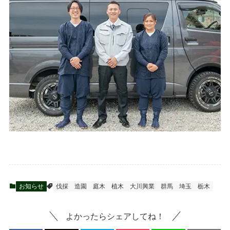
お知らせ
伐採
造園
庭木
植木
大川興業
群馬
埼玉
栃木
よかったらシェアしてね！