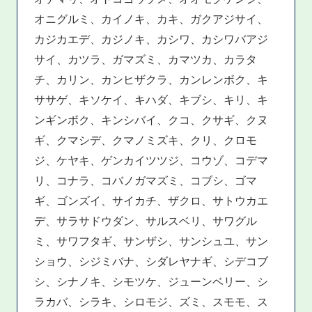
オニグルミ、カイノキ、カキ、ガクアジサイ、
カジカエデ、カジノキ、カシワ、カシワバアジ
サイ、カツラ、ガマズミ、カマツカ、カラタ
チ、カリン、カンヒザクラ、カンレンボク、キ
ササゲ、キソケイ、キハダ、キブシ、キリ、キ
ンギンボク、キンシバイ、クコ、クサギ、クヌ
ギ、クマシデ、クマノミズキ、クリ、クロモ
ジ、ケヤキ、ゲンカイツツジ、コウゾ、コデマ
リ、コナラ、コバノガマズミ、コブシ、ゴマ
ギ、ゴンズイ、サイカチ、ザクロ、サトウカエ
デ、サラサドウダン、サルスベリ、サワグル
ミ、サワフタギ、サンザシ、サンシュユ、サン
ショウ、シジミバナ、シダレヤナギ、シデコブ
シ、シナノキ、シモツケ、ジューンベリー、シ
ラカバ、シラキ、シロモジ、ズミ、スモモ、ス