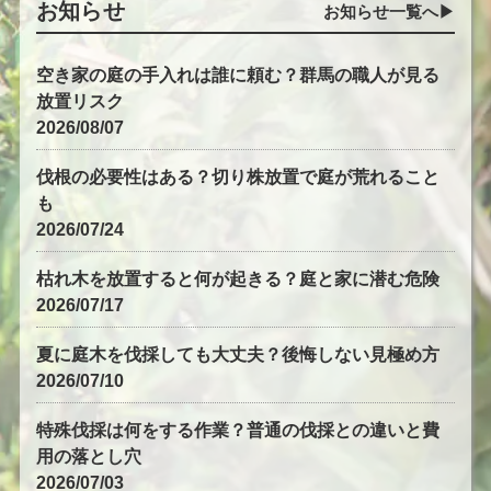
お知らせ
お知らせ一覧へ▶︎
空き家の庭の手入れは誰に頼む？群馬の職人が見る
放置リスク
2026/08/07
伐根の必要性はある？切り株放置で庭が荒れること
も
2026/07/24
枯れ木を放置すると何が起きる？庭と家に潜む危険
2026/07/17
夏に庭木を伐採しても大丈夫？後悔しない見極め方
2026/07/10
特殊伐採は何をする作業？普通の伐採との違いと費
用の落とし穴
2026/07/03